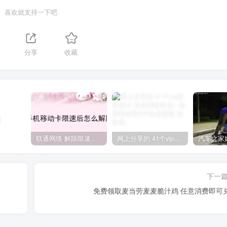
喜欢就支持一下吧
分享
收藏
联通网络 解除限速方法参考！畅享、畅玩、老白干等及其它地区自测了
网上分享的 41个vip解析接口 有需要的拿去~ 免费看全网VIP会员视频
下一
免费领取麦当劳麦麦脆汁鸡 任意消费即可