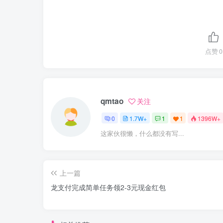
点赞
0
qmtao
关注
0
1.7W+
1
1
1396W+
这家伙很懒，什么都没有写...
上一篇
龙支付完成简单任务领2-3元现金红包