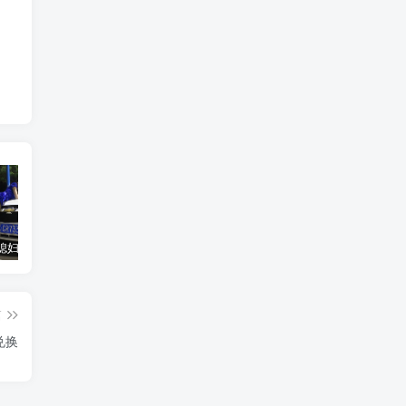
汽车之家媳妇当车模，四年大汇总，500多张媳妇图
优惠寄快递最高便宜一半多！白鸽惠递
GOG平台限时免费领取BUTCHER（屠夫）
篇
兑换