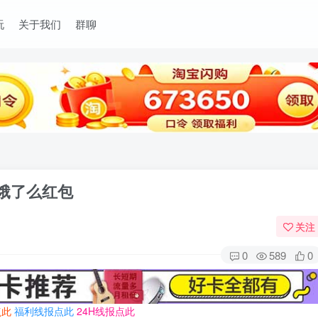
玩
关于我们
群聊
需饿了么红包
关注
0
589
0
点此
福利线报点此
24H线报点此