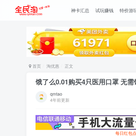
神卡汇总
试玩赚钱
特价游
首页
淘优惠
正文
饿了么0.01购买4只医用口罩 无
qmtao
4年前更新
每日红包