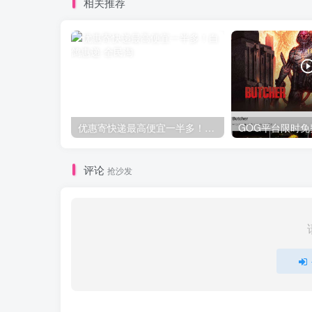
相关推荐
优惠寄快递最高便宜一半多！白鸽惠递
评论
抢沙发