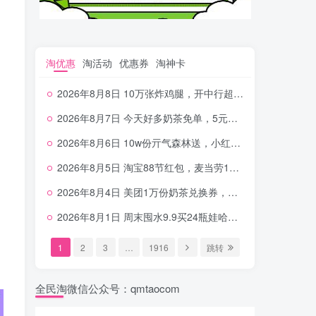
淘优惠
淘活动
优惠券
淘神卡
2026年8月8日 10万张炸鸡腿，开中行超给利，美团奶茶0.01，加油券，千问1.8~18.8体验金等
2026年8月7日 今天好多奶茶免单，5元农行省钱卡，京东抢0.01沪上，邮储5.88元等
2026年8月6日 10w份亓气森林送，小红书12元无门槛，中行电费30-10，0元柠檬水+0撸汉堡等
2026年8月5日 淘宝88节红包，麦当劳150万份柠檬水，三万份瑞幸免单，霸王9万份0.01券等
2026年8月4日 美团1万份奶茶兑换券，农行5E卡，中行支付超给利，美团领18个冰激凌，小米每天领2-6元等等
2026年8月1日 周末囤水9.9买24瓶娃哈哈，建行100元京东券，移动5元话费，麦当劳甜筒，交行立减金等
1
2
3
…
1916
跳转
全民淘微信公众号：qmtaocom