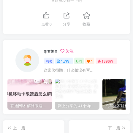
喜欢就支持一下吧
点赞
0
分享
收藏
qmtao
关注
0
1.7W+
1
1
1396W+
这家伙很懒，什么都没有写...
联通网络 解除限速方法参考！畅享、畅玩、老白干等及其它地区自测了
网上分享的 41个vip解析接口 有需要的拿去~ 免费看全网VIP会员视频
上一篇
下一篇