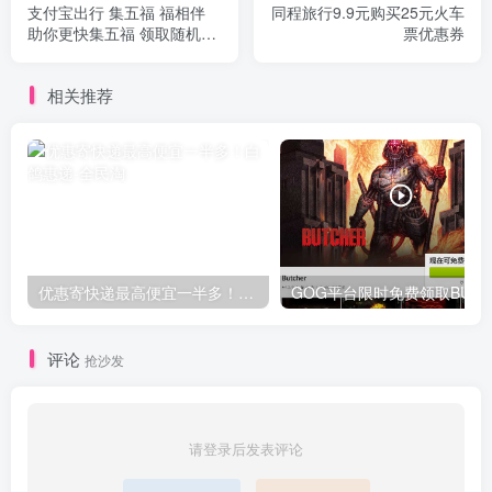
支付宝出行 集五福 福相伴
同程旅行9.9元购买25元火车
助你更快集五福 领取随机五
票优惠券
福一张
相关推荐
优惠寄快递最高便宜一半多！白鸽惠递
G
评论
抢沙发
请登录后发表评论