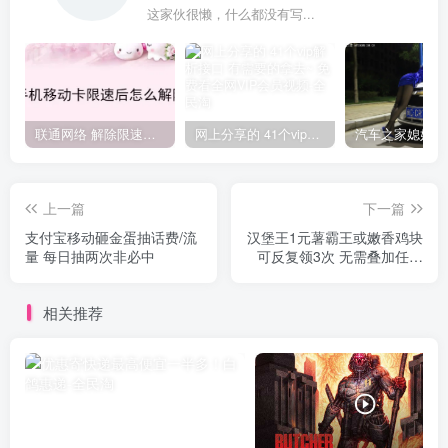
这家伙很懒，什么都没有写...
联通网络 解除限速方法参考！畅享、畅玩、老白干等及其它地区自测了
网上分享的 41个vip解析接口 有需要的拿去~ 免费看全网VIP会员视频
上一篇
下一篇
支付宝移动砸金蛋抽话费/流
汉堡王1元薯霸王或嫩香鸡块
量 每日抽两次非必中
可反复领3次 无需叠加任意
消费
相关推荐