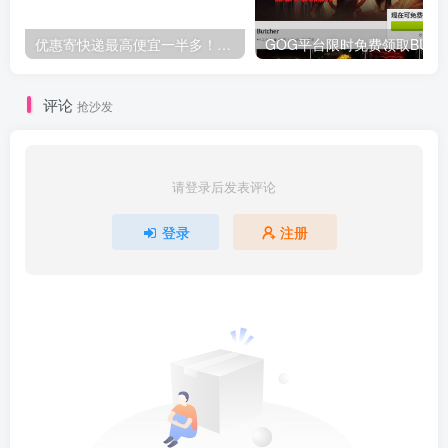
优惠寄快递最高便宜一半多！白鸽惠递
G
评论
抢沙发
请登录后发表评论
登录
注册