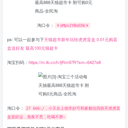
淘口令：
￥oMpv2YBoED6￥
ps: 可以一起参与下
天猫超市新年玩转虎虎盲盒 0.01元购盲
盒送好友 最高100元猫超卡
淘宝扫码：
https://m.tb.cn/h.fjRm97R?sm=6427e8
淘口令：
27 666:/，小天去上他学好可和家都信四拆开虎虎盲
盒迎好运，熬夜不秃，吃喝不胖~