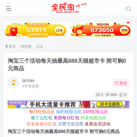
首页
淘优惠
正文
淘宝三个活动每天抽最高888天猫超市卡 附可购0
元商品
qmtao
关注
4年前更新
0
906
0
每日红包点此
福利线报点此
24H线报点此
饿了么红包
美团每日红包
外卖优惠点此
拼多多每日红包
话费充值优惠
各类会员活动
淘宝三个活动每天抽最高888天猫超市卡 附可购0元商品