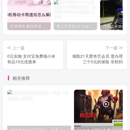
联通网络 解除限速方法参考！畅享、畅玩、老白干等及其它地区自测了
网上分享的 41个vip解析接口 有需要的拿去~ 免费看全网VIP会员视频
上一篇
下一篇
0元实物 支付宝免费领小米
领取21天爱奇艺会员 需办理
有品10元优惠券
三个0元的保险 非秒到
相关推荐
优惠寄快递最高便宜一半多！白鸽惠递
G