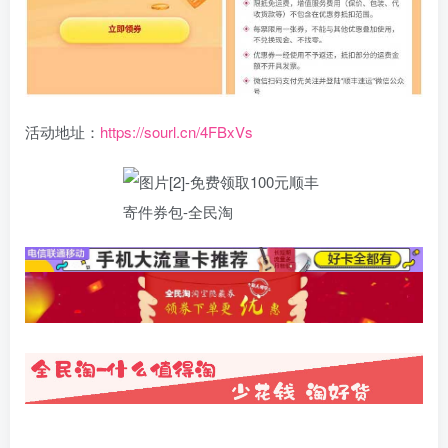
活动地址：
https://sourl.cn/4FBxVs