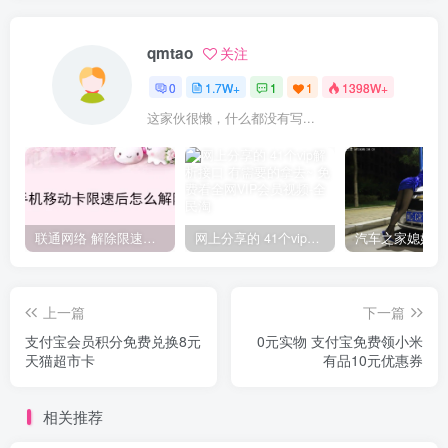
qmtao
关注
0
1.7W+
1
1
1398W+
这家伙很懒，什么都没有写...
联通网络 解除限速方法参考！畅享、畅玩、老白干等及其它地区自测了
网上分享的 41个vip解析接口 有需要的拿去~ 免费看全网VIP会员视频
上一篇
下一篇
支付宝会员积分免费兑换8元
0元实物 支付宝免费领小米
天猫超市卡
有品10元优惠券
相关推荐