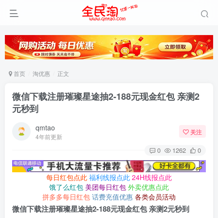
首页
淘优惠
正文
微信下载注册璀璨星途抽2-188元现金红包 亲测2
元秒到
qmtao
关注
4年前更新
0
1262
0
每日红包点此
福利线报点此
24H线报点此
饿了么红包
美团每日红包
外卖优惠点此
拼多多每日红包
话费充值优惠
各类会员活动
微信下载注册璀璨星途抽2-188元现金红包 亲测2元秒到