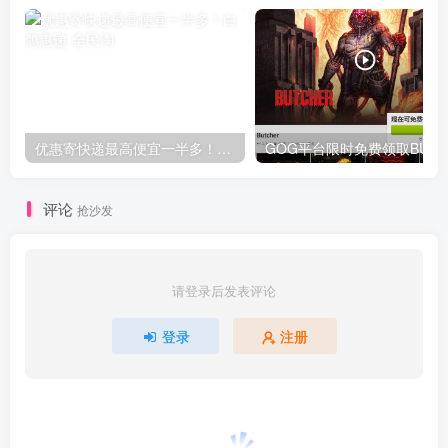
优惠寄快递最高便宜一半多！白鸽惠递
G
评论
抢沙发
请登录后发表评论
登录
注册