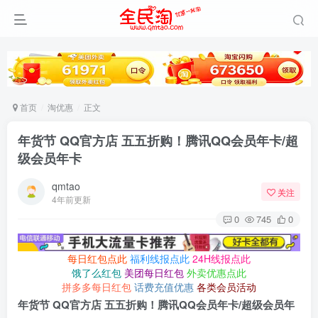
首页
淘优惠
正文
年货节 QQ官方店 五五折购！腾讯QQ会员年卡/超
级会员年卡
qmtao
关注
4年前更新
0
745
0
每日红包点此
福利线报点此
24H线报点此
饿了么红包
美团每日红包
外卖优惠点此
拼多多每日红包
话费充值优惠
各类会员活动
年货节 QQ官方店 五五折购！腾讯QQ会员年卡/超级会员年