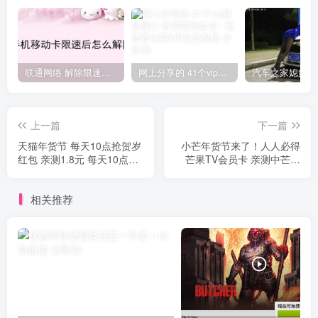
联通网络 解除限速方法参考！畅享、畅玩、老白干等及其它地区自测了
网上分享的 41个vip解析接口 有需要的拿去~ 免费看全网VIP会员视频
上一篇
下一篇
天猫年货节 每天10点抢贺岁
小芒年货节来了！人人必得
红包 亲测1.8元 每天10点记
芒果TV会员卡 亲测中芒果
得抢
TV会员月卡
相关推荐