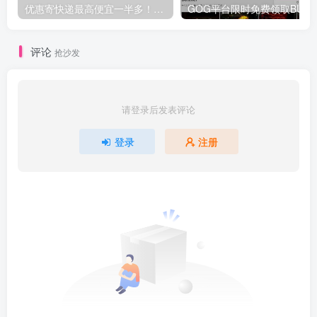
优惠寄快递最高便宜一半多！白鸽惠递
G
评论
抢沙发
请登录后发表评论
登录
注册