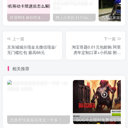
联通网络 解除限速方法参考！畅享、畅玩、老白干等及其它地区自测了
网上分享的 41个vip解析接口 有需要的拿去~ 免费看全网VIP会员视频
上一篇
下一篇
京东城城分现金兑微信现金/
淘宝答题0.01元包邮购 阿里
无门槛红包 最高66元
虎年定制口罩+小药箱 附部
分答案
相关推荐
优惠寄快递最高便宜一半多！白鸽惠递
G