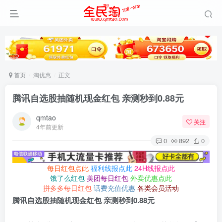
首页
淘优惠
正文
腾讯自选股抽随机现金红包 亲测秒到0.88元
qmtao
关注
4年前更新
0
892
0
每日红包点此
福利线报点此
24H线报点此
饿了么红包
美团每日红包
外卖优惠点此
拼多多每日红包
话费充值优惠
各类会员活动
腾讯自选股抽随机现金红包 亲测秒到0.88元