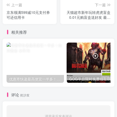
上一篇
下一篇
京东领满599减10元支付券
天猫超市新年玩转虎虎盲盒
可还信用卡
0.01元购盲盒送好友 最高
100元猫超卡
相关推荐
优惠寄快递最高便宜一半多！白鸽惠递
G
评论
抢沙发
请登录后发表评论