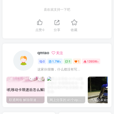
喜欢就支持一下吧
点赞
0
分享
收藏
qmtao
关注
0
1.7W+
1
1
1395W+
这家伙很懒，什么都没有写...
联通网络 解除限速方法参考！畅享、畅玩、老白干等及其它地区自测了
网上分享的 41个vip解析接口 有需要的拿去~ 免费看全网VIP会员视频