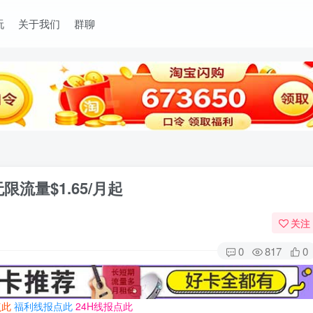
玩
关于我们
群聊
无限流量$1.65/月起
关注
0
817
0
点此
福利线报点此
24H线报点此