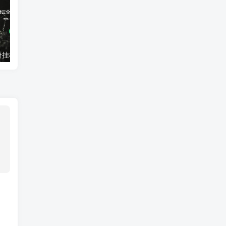
亿硕云：超低价挂机宝VPS每月4元起！全国多地，枣庄高防100G抗攻击
UOvZ上海电信cn2 nat产品上线,50M大带宽,月流量充足,终身七折70元/月起,适合跨国业务国际加速