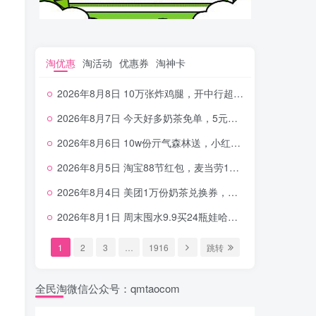
淘优惠
淘活动
优惠券
淘神卡
2026年8月8日 10万张炸鸡腿，开中行超给利，美团奶茶0.01，加油券，千问1.8~18.8体验金等
2026年8月7日 今天好多奶茶免单，5元农行省钱卡，京东抢0.01沪上，邮储5.88元等
2026年8月6日 10w份亓气森林送，小红书12元无门槛，中行电费30-10，0元柠檬水+0撸汉堡等
2026年8月5日 淘宝88节红包，麦当劳150万份柠檬水，三万份瑞幸免单，霸王9万份0.01券等
2026年8月4日 美团1万份奶茶兑换券，农行5E卡，中行支付超给利，美团领18个冰激凌，小米每天领2-6元等等
2026年8月1日 周末囤水9.9买24瓶娃哈哈，建行100元京东券，移动5元话费，麦当劳甜筒，交行立减金等
1
2
3
…
1916
跳转
全民淘微信公众号：qmtaocom