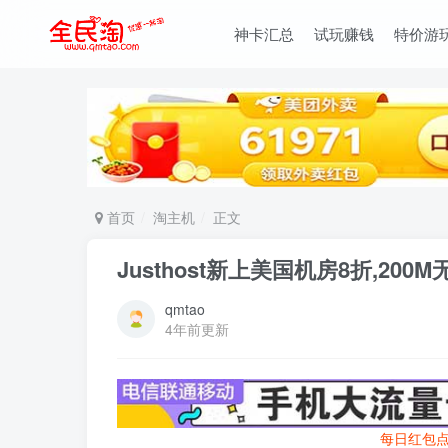
神卡汇总
试玩赚钱
特价游
首页
淘主机
正文
Justhost新上美国机房8折,200M
qmtao
4年前更新
每日红包