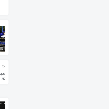
汽车之家媳妇当车模，四年大汇总，500多张媳妇图
优惠寄快递最高便宜一半多！白鸽惠递
GOG平台限时免费领取BUTCHER（屠夫）
篇
ps
0元