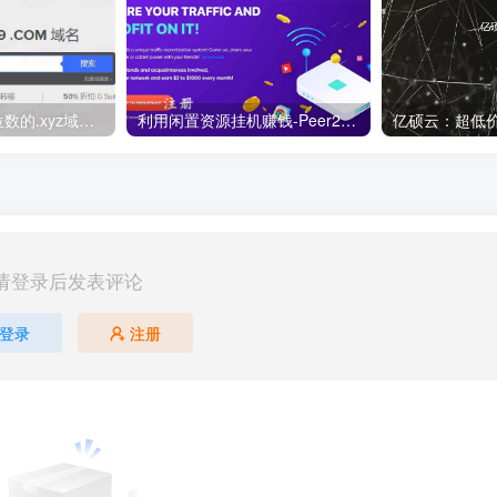
便宜域名优惠 6位数的.xyz域名 注册10年 仅需5.89美元折33元！
利用闲置资源挂机赚钱-Peer2Profit ，支持windows,linux,Android多平台
请登录后发表评论
登录
注册