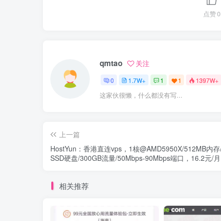
点赞
0
qmtao
关注
0
1.7W+
1
1
1397W+
这家伙很懒，什么都没有写...
上一篇
HostYun：香港直连vps，1核@AMD5950X/512MB内存/
SSD硬盘/300GB流量/50Mbps-90Mbps端口，16.2元/月
相关推荐