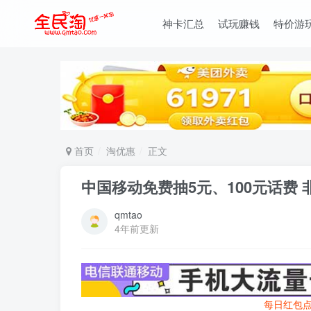
神卡汇总
试玩赚钱
特价游
首页
淘优惠
正文
中国移动免费抽5元、100元话费 
qmtao
4年前更新
每日红包