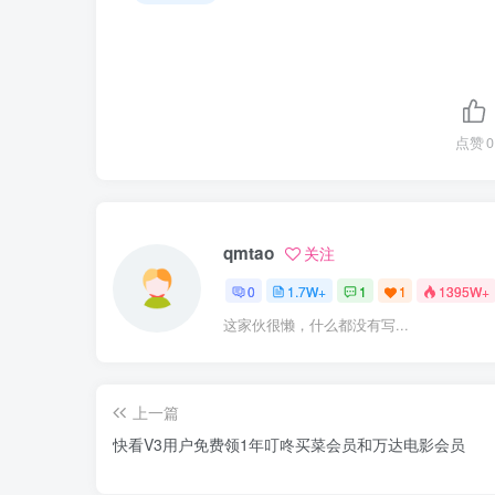
点赞
0
qmtao
关注
0
1.7W+
1
1
1395W+
这家伙很懒，什么都没有写...
上一篇
快看V3用户免费领1年叮咚买菜会员和万达电影会员