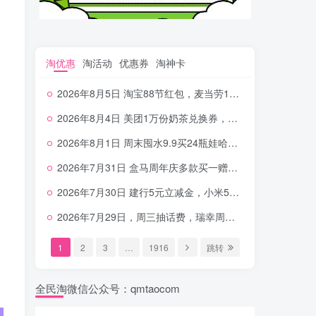
淘优惠
淘活动
优惠券
淘神卡
2026年8月5日 淘宝88节红包，麦当劳150万份柠檬水，三万份瑞幸免单，霸王9万份0.01券等
2026年8月4日 美团1万份奶茶兑换券，农行5E卡，中行支付超给利，美团领18个冰激凌，小米每天领2-6元等等
2026年8月1日 周末囤水9.9买24瓶娃哈哈，建行100元京东券，移动5元话费，麦当劳甜筒，交行立减金等
2026年7月31日 盒马周年庆多款买一赠一，饿了么拆红包，建行30立减金，农行领10元刷卡金等
2026年7月30日 建行5元立减金，小米5元，抢2500份爷爷不泡茶，闪购20-20，3元吃瑞幸咖啡等
2026年7月29日，周三抽话费，瑞幸周三免单，4.9元瑞幸咖啡，蜜雪兑换券，工行5元立减金等
1
2
3
…
1916
跳转
全民淘微信公众号：qmtaocom