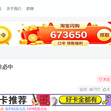
玩
关于我们
群聊
非必中
关注
0
717
0
点此
福利线报点此
24H线报点此