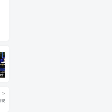
汽车之家媳妇当车模，四年大汇总，500多张媳妇图
优惠寄快递最高便宜一半多！白鸽惠递
GOG平台限时免费领取BUTCHER（屠夫）
篇
套现