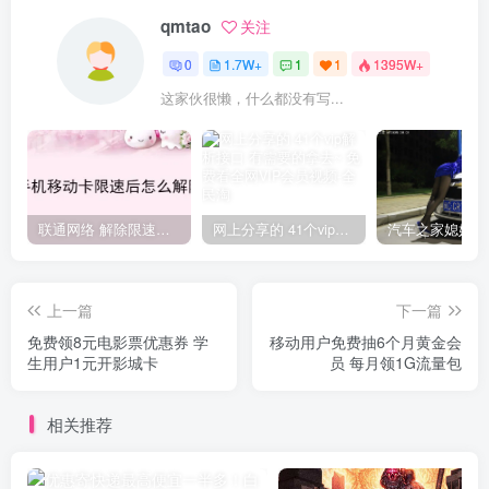
qmtao
关注
0
1.7W+
1
1
1395W+
这家伙很懒，什么都没有写...
联通网络 解除限速方法参考！畅享、畅玩、老白干等及其它地区自测了
网上分享的 41个vip解析接口 有需要的拿去~ 免费看全网VIP会员视频
上一篇
下一篇
免费领8元电影票优惠券 学
移动用户免费抽6个月黄金会
生用户1元开影城卡
员 每月领1G流量包
相关推荐