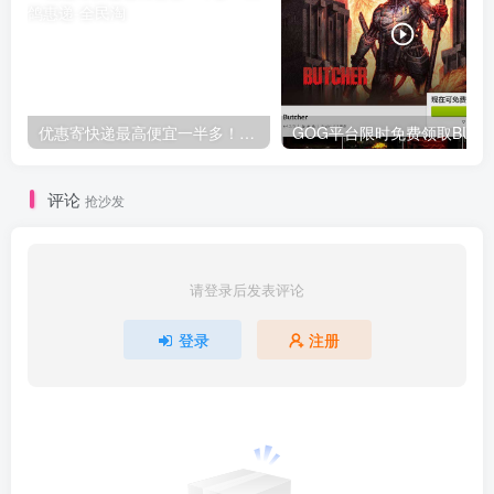
优惠寄快递最高便宜一半多！白鸽惠递
G
评论
抢沙发
请登录后发表评论
登录
注册