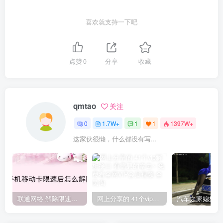
喜欢就支持一下吧
点赞
0
分享
收藏
qmtao
关注
0
1.7W+
1
1
1397W+
这家伙很懒，什么都没有写...
联通网络 解除限速方法参考！畅享、畅玩、老白干等及其它地区自测了
网上分享的 41个vip解析接口 有需要的拿去~ 免费看全网VIP会员视频