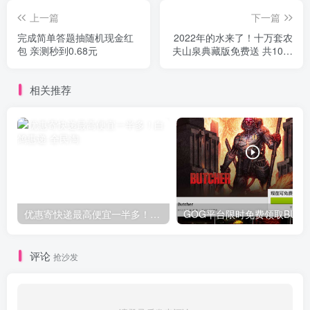
上一篇
下一篇
完成简单答题抽随机现金红
2022年的水来了！十万套农
包 亲测秒到0.68元
夫山泉典藏版免费送 共10万
份
相关推荐
优惠寄快递最高便宜一半多！白鸽惠递
G
评论
抢沙发