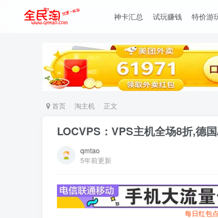
神卡汇总
试玩赚钱
特价游
首页
淘主机
正文
LOCVPS：VPS主机全场8折,德国
qmtao
5年前更新
每日红包