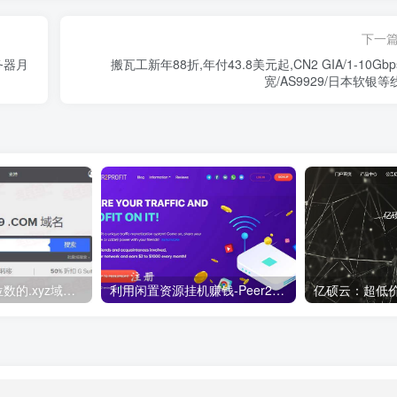
下一
务器月
搬瓦工新年88折,年付43.8美元起,CN2 GIA/1-10Gb
宽/AS9929/日本软银等
便宜域名优惠 6位数的.xyz域名 注册10年 仅需5.89美元折33元！
利用闲置资源挂机赚钱-Peer2Profit ，支持windows,linux,Android多平台