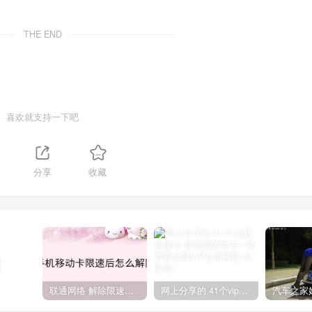
THE END
喜欢就支持一下吧
分享
收藏
联通网络 解除限速方法参考！畅享、畅玩、老白干等及其它地区自测了
网上分享的 41个vip解析接口 有需要的拿去~ 免费看全网VIP会员视频