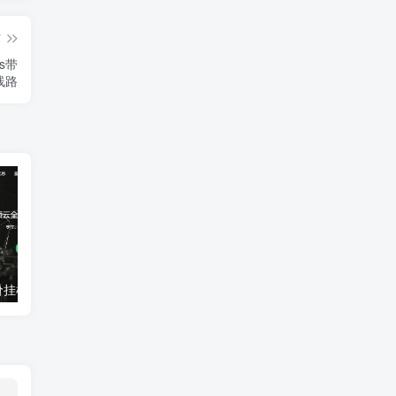
篇
ps带
线路
亿硕云：超低价挂机宝VPS每月4元起！全国多地，枣庄高防100G抗攻击
UOvZ上海电信cn2 nat产品上线,50M大带宽,月流量充足,终身七折70元/月起,适合跨国业务国际加速