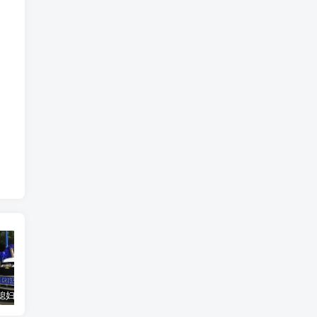
汽车之家媳妇当车模，四年大汇总，500多张媳妇图
优惠寄快递最高便宜一半多！白鸽惠递
GOG平台限时免费领取BUTCHER（屠夫）