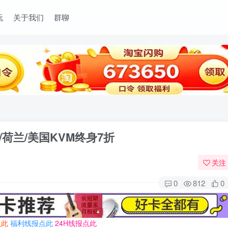
玩
关于我们
群聊
/荷兰/美国KVM终身7折
关注
0
812
0
点此
福利线报点此
24H线报点此