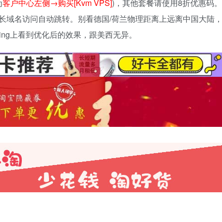
为
客户中心左侧→购买[Kvm VPS]
)，其他套餐请使用8折优惠码。
名，原长域名访问自动跳转。别看德国/荷兰物理距离上远离中国大陆
ing上看到优化后的效果，跟美西无异。