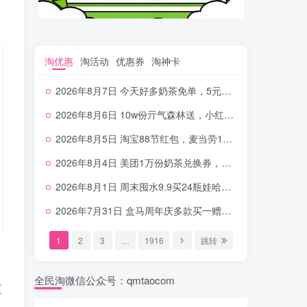
淘优惠
淘活动
优惠券
淘神卡
2026年8月7日 今天好多奶茶免单，5元农行省钱卡，京东抢0.01沪上，邮储5.88元等
2026年8月6日 10w份亓气森林送，小红书12元无门槛，中行电费30-10，0元柠檬水+0撸汉堡等
2026年8月5日 淘宝88节红包，麦当劳150万份柠檬水，三万份瑞幸免单，霸王9万份0.01券等
2026年8月4日 美团1万份奶茶兑换券，农行5E卡，中行支付超给利，美团领18个冰激凌，小米每天领2-6元等等
2026年8月1日 周末囤水9.9买24瓶娃哈哈，建行100元京东券，移动5元话费，麦当劳甜筒，交行立减金等
2026年7月31日 盒马周年庆多款买一赠一，饿了么拆红包，建行30立减金，农行领10元刷卡金等
1
2
3
…
1916
跳转
全民淘微信公众号：qmtaocom
区