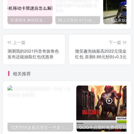
联通网络 解除限速方法参考！畅享、畅玩、老白干等及其它地区自测了
网上分享的 41个vip解析接口 有需要的拿去~ 免费看全网VIP会员视频
上一篇
下一篇
测测我的2021抖音奇旅角色
微笑趣泡抽最高2022元现金
发布还能抽取红包优惠券
红包 亲测8.88元秒到+0.3元
相关推荐
优惠寄快递最高便宜一半多！白鸽惠递
G