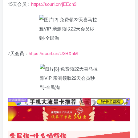
15天会员：
https://sourl.cn/jEEcn3
7天会员：
https://sourl.cn/U2BXhM