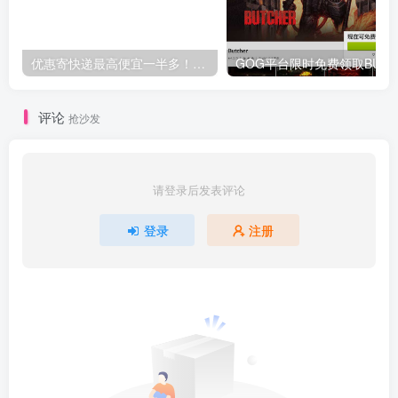
优惠寄快递最高便宜一半多！白鸽惠递
G
评论
抢沙发
请登录后发表评论
登录
注册