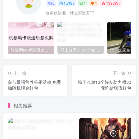
0
1.7W+
1
1
1396W+
这家伙很懒，什么都没有写...
联通网络 解除限速方法参考！畅享、畅玩、老白干等及其它地区自测了
网上分享的 41个vip解析接口 有需要的拿去~ 免费看全网VIP会员视频
上一篇
下一篇
参与最强营养答题活动 免费
饿了么邀10个好友助力领30
抽随机现金红包
元吃货联盟红包
相关推荐