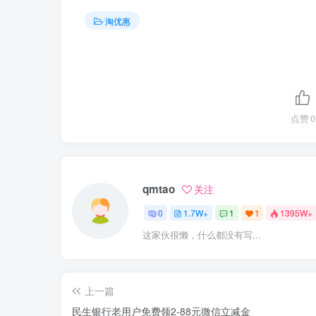
淘优惠
点赞
0
qmtao
关注
0
1.7W+
1
1
1395W+
这家伙很懒，什么都没有写...
上一篇
民生银行老用户免费领2-88元微信立减金