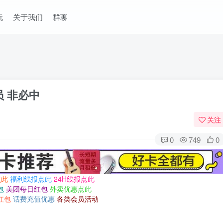
玩
关于我们
群聊
员 非必中
关注
0
749
0
点此
福利线报点此
24H线报点此
包
美团每日红包
外卖优惠点此
红包
话费充值优惠
各类会员活动