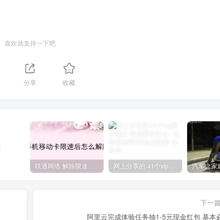
喜欢就支持一下吧
分享
收藏
联通网络 解除限速方法参考！畅享、畅玩、老白干等及其它地区自测了
网上分享的 41个vip解析接口 有需要的拿去~ 免费看全网VIP会员视频
下一
阿里云完成体验任务抽1-5元现金红包 基本