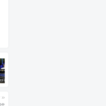
汽车之家媳妇当车模，四年大汇总，500多张媳妇图
优惠寄快递最高便宜一半多！白鸽惠递
GOG平台限时免费领取BUTCHER（屠夫）
篇
必中