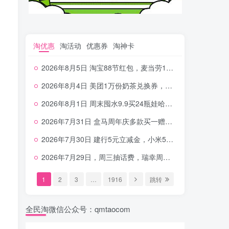
淘优惠
淘活动
优惠券
淘神卡
2026年8月5日 淘宝88节红包，麦当劳150万份柠檬水，三万份瑞幸免单，霸王9万份0.01券等
2026年8月4日 美团1万份奶茶兑换券，农行5E卡，中行支付超给利，美团领18个冰激凌，小米每天领2-6元等等
2026年8月1日 周末囤水9.9买24瓶娃哈哈，建行100元京东券，移动5元话费，麦当劳甜筒，交行立减金等
2026年7月31日 盒马周年庆多款买一赠一，饿了么拆红包，建行30立减金，农行领10元刷卡金等
2026年7月30日 建行5元立减金，小米5元，抢2500份爷爷不泡茶，闪购20-20，3元吃瑞幸咖啡等
2026年7月29日，周三抽话费，瑞幸周三免单，4.9元瑞幸咖啡，蜜雪兑换券，工行5元立减金等
1
2
3
…
1916
跳转
全民淘微信公众号：qmtaocom