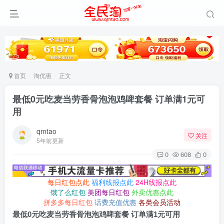
首页
淘优惠
正文
最低0元吃麦当劳香骨泡泡鸡啤套餐 订单满1元可
用
qmtao
关注
5年前更新
0
608
0
每日红包点此
福利线报点此
24H线报点此
饿了么红包
美团每日红包
外卖优惠点此
拼多多每日红包
话费充值优惠
各类会员活动
最低0元吃麦当劳香骨泡泡鸡啤套餐 订单满1元可用