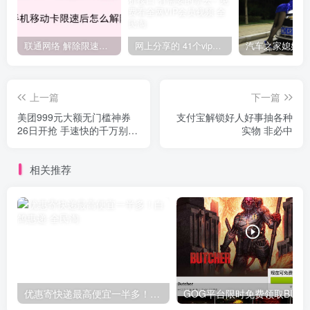
联通网络 解除限速方法参考！畅享、畅玩、老白干等及其它地区自测了
网上分享的 41个vip解析接口 有需要的拿去~ 免费看全网VIP会员视频
上一篇
下一篇
美团999元大额无门槛神券
支付宝解锁好人好事抽各种
26日开抢 手速快的千万别错
实物 非必中
过
相关推荐
优惠寄快递最高便宜一半多！白鸽惠递
G