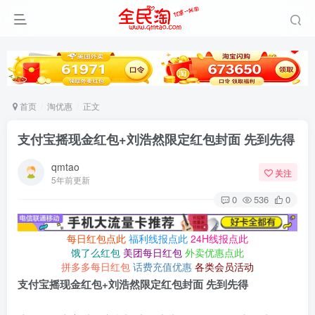
首页
淘优惠
正文
支付宝摇现金红包+刘浩然限定红包封面 先到先得
qmtao
关注
5年前更新
0
536
0
每日红包点此
福利线报点此
24H线报点此
饿了么红包
美团每日红包
外卖优惠点此
拼多多每日红包
话费充值优惠
各类会员活动
支付宝摇现金红包+刘浩然限定红包封面 先到先得