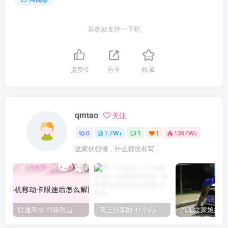
喜欢就支持一下吧
点赞
0
分享
收藏
qmtao
关注
0
1.7W+
1
1
1397W+
这家伙很懒，什么都没有写...
联通网络 解除限速方法参考！畅享、畅玩、老白干等及其它地区自测了
网上分享的 41个vip解析接口 有需要的拿去~ 免费看全网VIP会员视频