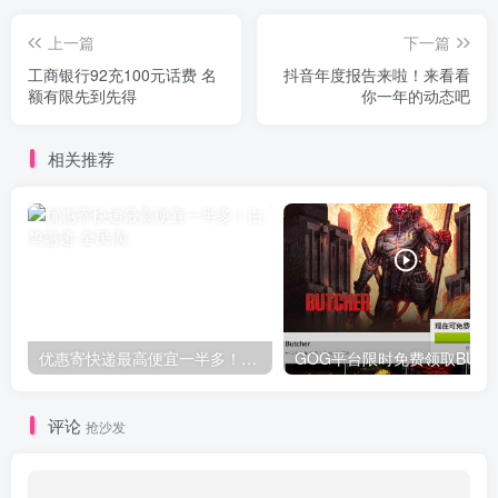
上一篇
下一篇
工商银行92充100元话费 名
抖音年度报告来啦！来看看
额有限先到先得
你一年的动态吧
相关推荐
优惠寄快递最高便宜一半多！白鸽惠递
G
评论
抢沙发