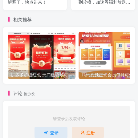
解释了，快点进来！
到攻橙，加速券福利放送狂
欢，点橙子游戏自动刷积分
代码教程
相关推荐
拼多多超级红包 无门槛会场可用 天天可领 最高88.88元
评论
抢沙发
请登录后发表评论
登录
注册