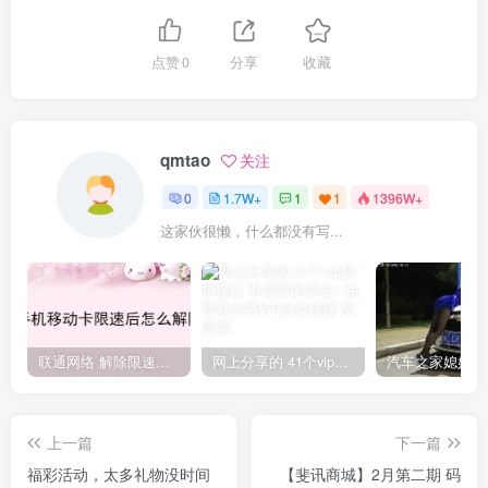
点赞
0
分享
收藏
qmtao
关注
0
1.7W+
1
1
1396W+
这家伙很懒，什么都没有写...
联通网络 解除限速方法参考！畅享、畅玩、老白干等及其它地区自测了
网上分享的 41个vip解析接口 有需要的拿去~ 免费看全网VIP会员视频
上一篇
下一篇
福彩活动，太多礼物没时间
【斐讯商城】2月第二期 码