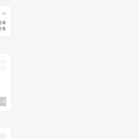
篇
简单
任务
联通卡用户可办理 5G优享9.9元5G会员权益包 20G流量和 享受 5G速率
广东移动 免费领取10G七天流量+免费一年黄金会员（每月5折视听会员、1G流量等）