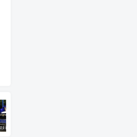
汽车之家媳妇当车模，四年大汇总，500多张媳妇图
优惠寄快递最高便宜一半多！白鸽惠递
GOG平台限时免费领取BUTCHER（屠夫）