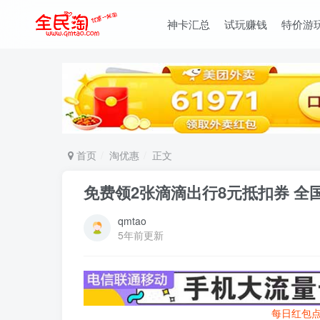
神卡汇总
试玩赚钱
特价游
首页
淘优惠
正文
免费领2张滴滴出行8元抵扣券 全
qmtao
5年前更新
每日红包