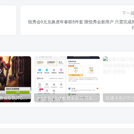
下一
悦秀会0元兑换虎年春联5件套 限悦秀会新用户 只需完成
GOG平台限时免费领取BUTCHER（屠夫）
0.1元开7天优酷黄金会员 可反复开通需要关闭自动续费