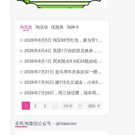
淘优惠
淘活动
优惠券
淘神卡
2026年8月5日 淘宝88节红包，麦当劳150万份柠檬水，三万份瑞幸免单，霸王9万份0.01券等
2026年8月4日 美团1万份奶茶兑换券，农行5E卡，中行支付超给利，美团领18个冰激凌，小米每天领2-6元等等
2026年8月1日 周末囤水9.9买24瓶娃哈哈，建行100元京东券，移动5元话费，麦当劳甜筒，交行立减金等
2026年7月31日 盒马周年庆多款买一赠一，饿了么拆红包，建行30立减金，农行领10元刷卡金等
2026年7月30日 建行5元立减金，小米5元，抢2500份爷爷不泡茶，闪购20-20，3元吃瑞幸咖啡等
2026年7月29日，周三抽话费，瑞幸周三免单，4.9元瑞幸咖啡，蜜雪兑换券，工行5元立减金等
1
2
3
…
1916
跳转
全民淘微信公众号：qmtaocom