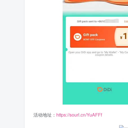
活动地址：
https://sourl.cn/YuAFFf