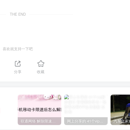
THE END
喜欢就支持一下吧
分享
收藏
联通网络 解除限速方法参考！畅享、畅玩、老白干等及其它地区自测了
网上分享的 41个vip解析接口 有需要的拿去~ 免费看全网VIP会员视频