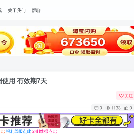
玩
关于我们
群聊
国使用 有效期7天
关注
0
1133
0
点此
福利线报点此
24H线报点此