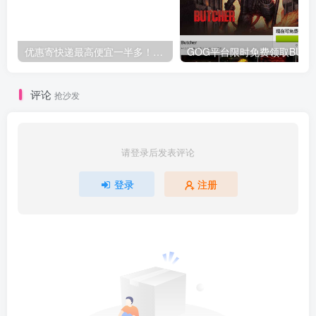
优惠寄快递最高便宜一半多！白鸽惠递
G
评论
抢沙发
请登录后发表评论
登录
注册