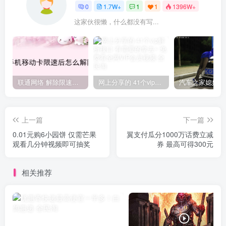
0
1.7W+
1
1
1396W+
这家伙很懒，什么都没有写...
联通网络 解除限速方法参考！畅享、畅玩、老白干等及其它地区自测了
网上分享的 41个vip解析接口 有需要的拿去~ 免费看全网VIP会员视频
上一篇
下一篇
0.01元购6小园饼 仅需芒果
翼支付瓜分1000万话费立减
观看几分钟视频即可抽奖
券 最高可得300元
相关推荐