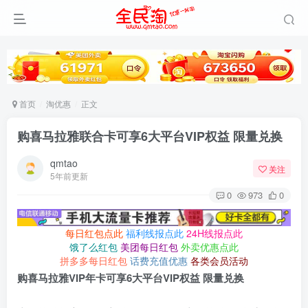
首页
淘优惠
正文
购喜马拉雅联合卡可享6大平台VIP权益 限量兑换
qmtao
关注
5年前更新
0
973
0
每日红包点此
福利线报点此
24H线报点此
饿了么红包
美团每日红包
外卖优惠点此
拼多多每日红包
话费充值优惠
各类会员活动
购喜马拉雅VIP年卡可享6大平台VIP权益 限量兑换