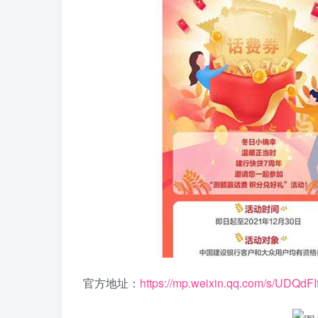
官方地址：
https://mp.weixin.qq.com/s/UDQd