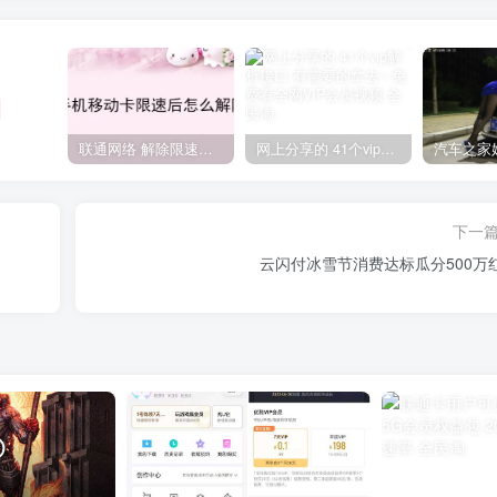
联通网络 解除限速方法参考！畅享、畅玩、老白干等及其它地区自测了
网上分享的 41个vip解析接口 有需要的拿去~ 免费看全网VIP会员视频
下一
云闪付冰雪节消费达标瓜分500万