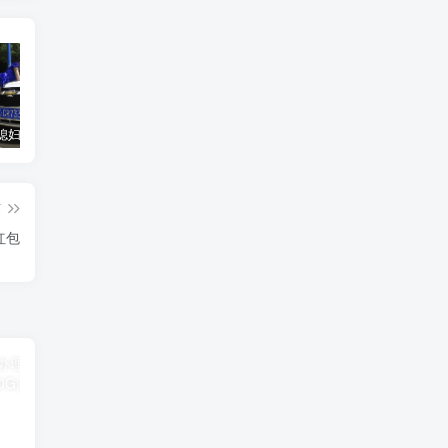
汽车之家媳妇当车模，四年大汇总，500多张媳妇图
优惠寄快递最高便宜一半多！白鸽惠递
GOG平台限时免费领取BUTCHER（屠夫）
篇
红包