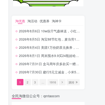
淘优惠
淘活动
优惠券
淘神卡
2026年8月6日 10w份亓气森林送，小红书12元无门槛，中行电费30-10，0元柠檬水+0撸汉堡等
2026年8月5日 淘宝88节红包，麦当劳150万份柠檬水，三万份瑞幸免单，霸王9万份0.01券等
2026年8月4日 美团1万份奶茶兑换券，农行5E卡，中行支付超给利，美团领18个冰激凌，小米每天领2-6元等等
2026年8月1日 周末囤水9.9买24瓶娃哈哈，建行100元京东券，移动5元话费，麦当劳甜筒，交行立减金等
2026年7月31日 盒马周年庆多款买一赠一，饿了么拆红包，建行30立减金，农行领10元刷卡金等
2026年7月30日 建行5元立减金，小米5元，抢2500份爷爷不泡茶，闪购20-20，3元吃瑞幸咖啡等
1
2
3
…
1916
跳转
全民淘微信公众号：qmtaocom