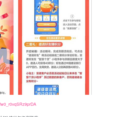
FIfw0_r0vqSRz9prDA