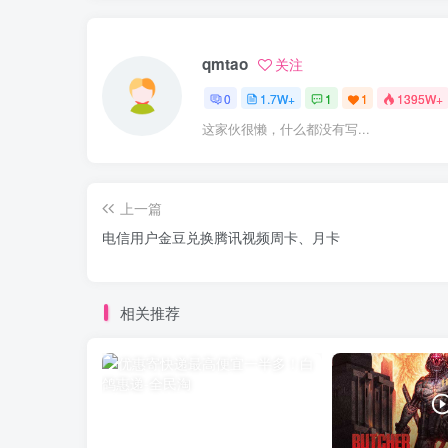
qmtao
关注
0
1.7W+
1
1
1395W+
这家伙很懒，什么都没有写...
上一篇
电信用户金豆兑换腾讯视频周卡、月卡
相关推荐