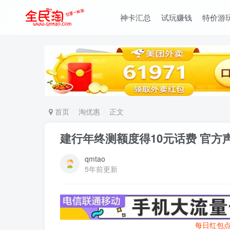
神卡汇总
试玩赚钱
特价游
首页
淘优惠
正文
建行年终测额度得10元话费 官方
qmtao
5年前更新
每日红包