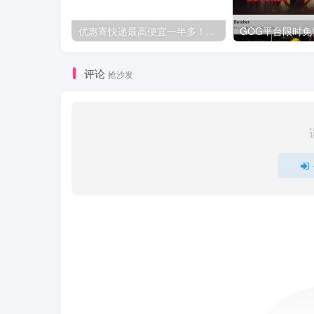
优惠寄快递最高便宜一半多！白鸽惠递
评论
抢沙发