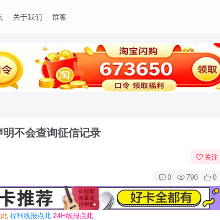
玩
关于我们
群聊
声明不会查询征信记录
关注
0
790
0
点此
福利线报点此
24H线报点此