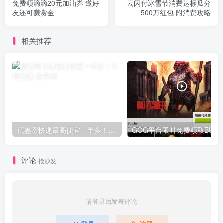
免费领滴滴20元加油券 邀好
云闪付冰雪节消费达标瓜分
友还可赚赏金
500万红包 附消费攻略
相关推荐
优惠寄快递最高便宜一半多！白鸽惠递
G
评论
抢沙发
请登录后发表评论