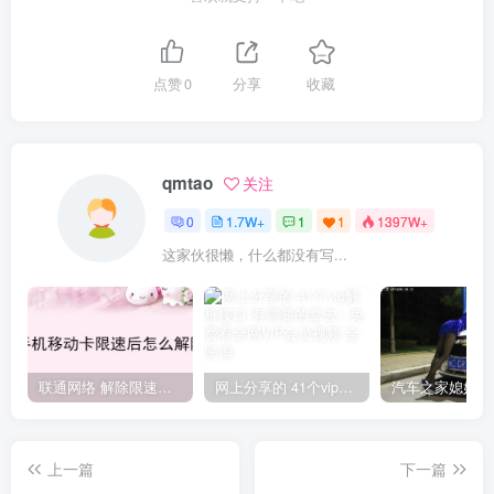
点赞
0
分享
收藏
qmtao
关注
0
1.7W+
1
1
1397W+
这家伙很懒，什么都没有写...
联通网络 解除限速方法参考！畅享、畅玩、老白干等及其它地区自测了
网上分享的 41个vip解析接口 有需要的拿去~ 免费看全网VIP会员视频
上一篇
下一篇