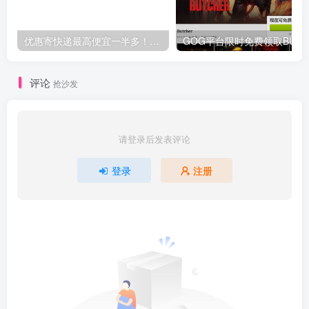
优惠寄快递最高便宜一半多！白鸽惠递
G
评论
抢沙发
请登录后发表评论
登录
注册