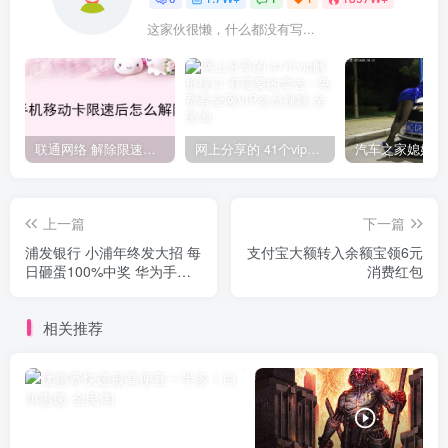
这家伙很懒，什么都没有写...
联通网络 解除限速方法参考！畅享、畅玩、老白干等及其它地区自测了
网上分享的 41个vip解析接口 有需要的拿去~ 免费看全网VIP会员视频
上一篇
下一篇
浦发银行 小浦年终发大招 每
支付宝大额转入余额宝领6元
日砸蛋100%中奖 华为手
消费红包
机、会员卡等
相关推荐