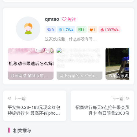
qmtao
关注
0
1.7W+
1
1
1397W+
这家伙很懒，什么都没有写...
联通网络 解除限速方法参考！畅享、畅玩、老白干等及其它地区自测了
网上分享的 41个vip解析接口 有需要的拿去~ 免费看全网VIP会员视频
上一篇
下一篇
平安抽0.28~188元现金红包
招商银行每天9点抢芒果会员
秒提银行卡 最高还有iphone
月卡 每日限量2000份
手机
相关推荐