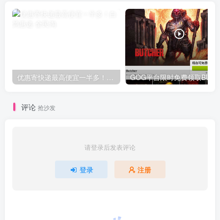
优惠寄快递最高便宜一半多！白鸽惠递
G
评论
抢沙发
请登录后发表评论
登录
注册