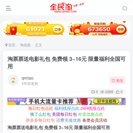
首页
淘优惠
正文
淘票票送电影礼包 免费领 3~16元 限量福利全国可
用
qmtao
关注
5年前更新
0
2265
0
每日红包点此
福利线报点此
24H线报点此
饿了么红包
美团每日红包
外卖优惠点此
拼多多每日红包
话费充值优惠
各类会员活动
淘票票送电影礼包 免费领 3~16元 限量福利全国可用