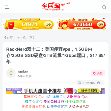
首页
淘主机
正文
RackNerd双十二：美国便宜vps，1.5GB内
存/25GB SSD硬盘/3TB流量/1Gbps端口，$17.88/
年
qmtao
关注
5年前更新
0
665
0
每日红包点此
福利线报点此
24H线报点此
饿了么红包
美团每日红包
外卖优惠点此
拼多多每日红包
话费充值优惠
各类会员活动