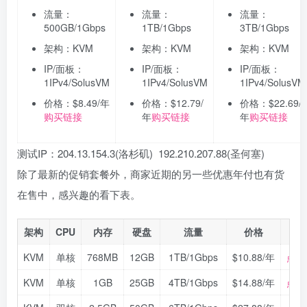
流量：
流量：
流量：
500GB/1Gbps
1TB/1Gbps
3TB/1Gbps
架构：KVM
架构：KVM
架构：KVM
IP/面板：
IP/面板：
IP/面板：
1IPv4/SolusVM
1IPv4/SolusVM
1IPv4/SolusVM
价格：$8.49/年
价格：$12.79/
价格：$22.69/
购买链接
年
购买链接
年
购买链接
测试IP：204.13.154.3(洛杉矶) 192.210.207.88(圣何塞)
除了最新的促销套餐外，商家近期的另一些优惠年付也有货
在售中，感兴趣的看下表。
架构
CPU
内存
硬盘
流量
价格
购
KVM
单核
768MB
12GB
1TB/1Gbps
$10.88/年
点击
KVM
单核
1GB
25GB
4TB/1Gbps
$14.88/年
点击