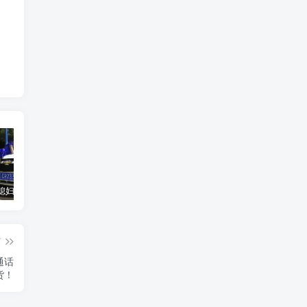
汽车之家媳妇当车模，四年大汇总，500多张媳妇图
优惠寄快递最高便宜一半多！白鸽惠递
GOG平台限时免费领取BUTCHER（屠夫）
篇
通话
货！