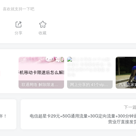
喜欢就支持一下吧
分享
收藏
联通网络 解除限速方法参考！畅享、畅玩、老白干等及其它地区自测了
网上分享的 41个vip解析接口 有需要的拿去~ 免费看全网VIP会员视频
下一
年！
电信超星卡29元=50G通用流量+30G定向流量+300分钟
营业厅直接发