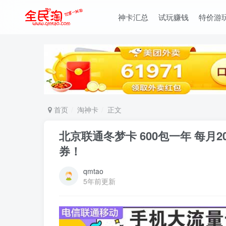
神卡汇总
试玩赚钱
特价游
首页
淘神卡
正文
北京联通冬梦卡 600包一年 每月2
券！
qmtao
5年前更新