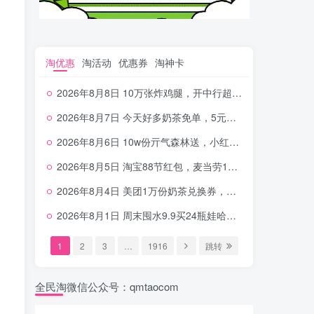
淘优惠
淘活动
优惠券
淘神卡
2026年8月8日 10万张炸鸡腿，开中行超给利，美团奶茶0.01，加油券，千问1.8~18.8体验金等
2026年8月7日 今天好多奶茶免单，5元农行省钱卡，京东抢0.01沪上，邮储5.88元等
2026年8月6日 10w份亓气森林送，小红书12元无门槛，中行电费30-10，0元柠檬水+0撸汉堡等
2026年8月5日 淘宝88节红包，麦当劳150万份柠檬水，三万份瑞幸免单，霸王9万份0.01券等
2026年8月4日 美团1万份奶茶兑换券，农行5E卡，中行支付超给利，美团领18个冰激凌，小米每天领2-6元等等
2026年8月1日 周末囤水9.9买24瓶娃哈哈，建行100元京东券，移动5元话费，麦当劳甜筒，交行立减金等
1
2
3
…
1916
跳转
全民淘微信公众号：qmtaocom