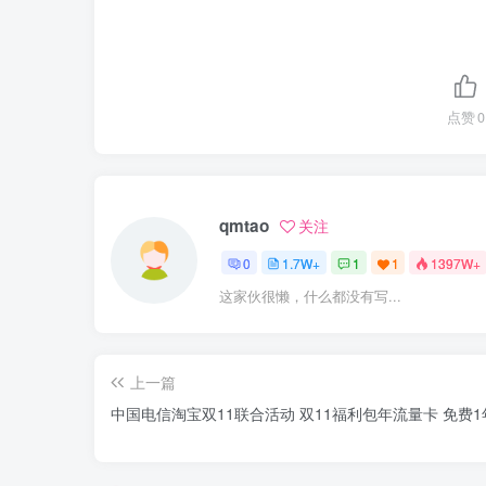
点赞
0
qmtao
关注
0
1.7W+
1
1
1397W+
这家伙很懒，什么都没有写...
上一篇
中国电信淘宝双11联合活动 双11福利包年流量卡 免费1