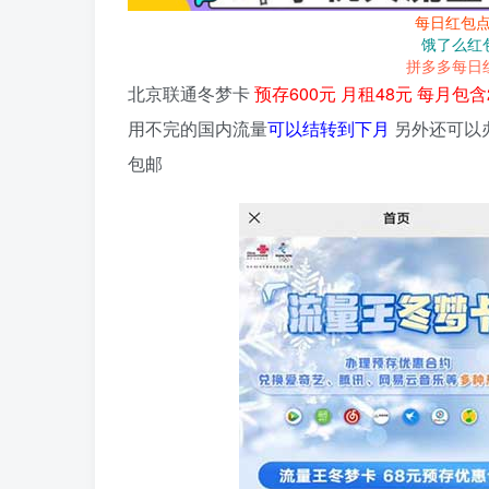
每日红包
饿了么红
拼多多每日
北京联通冬梦卡
预存600元 月租48元 每月包
用不完的国内流量
可以结转到下月
另外还可以
包邮