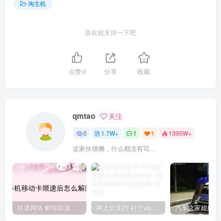
淘主机
喜欢就支持一下吧
点赞
0
分享
收藏
qmtao
关注
0
1.7W+
1
1
1395W+
这家伙很懒，什么都没有写...
联通网络 解除限速方法参考！畅享、畅玩、老白干等及其它地区自测了
网上分享的 41个vip解析接口 有需要的拿去~ 免费看全网VIP会员视频