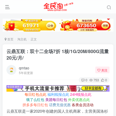
首页
淘主机
正文
云鼎互联：双十二全场7折 1核/1G/20M/800G流量
20元/月/
qmtao
关注
5年前更新
0
753
0
每日红包点此
福利线报点此
24H线报点此
饿了么红包
美团每日红包
外卖优惠点此
拼多多每日红包
话费充值优惠
各类会员活动
云鼎互联是一家2020年创建的国人主机商家，主营美国洛杉