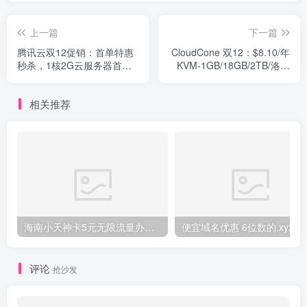
上一篇
下一篇
腾讯云双12促销：首单特惠
CloudCone 双12：$8.10/年
秒杀，1核2G云服务器首年
KVM-1GB/18GB/2TB/洛杉
50元 还有老用户回馈专场
矶机房
相关推荐
海南小天神卡5元无限流量办理的方法，5元流量不限量自行车来了
便宜域名优惠 6位数的.xyz
评论
抢沙发