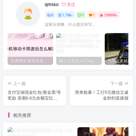
qmtao
关注
0
1.7W+
1
1
1396W+
这家伙很懒，什么都没有写...
联通网络 解除限速方法参考！畅享、畅玩、老白干等及其它地区自测了
网上分享的 41个vip解析接口 有需要的拿去~ 免费看全网VIP会员视频
上一篇
下一篇
支付宝抽现金红包/黄金票/等
简单粗暴！工行5元微信立减
奖励 亲测6.6元余额宝红包
金秒到直接领
秒到
相关推荐