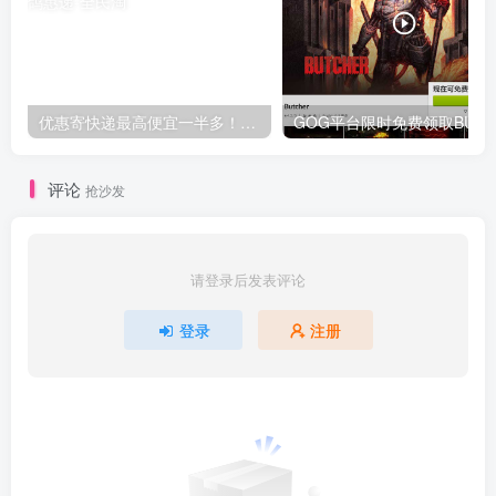
优惠寄快递最高便宜一半多！白鸽惠递
G
评论
抢沙发
请登录后发表评论
登录
注册