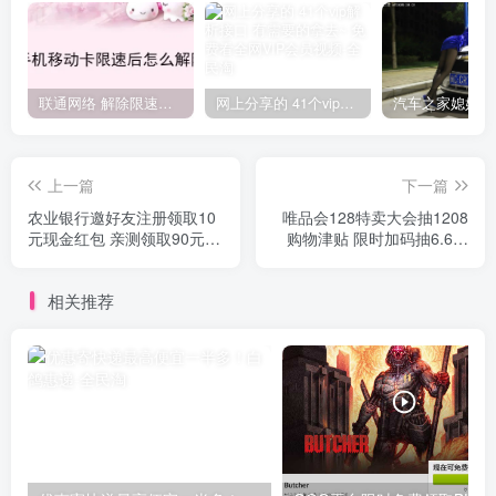
联通网络 解除限速方法参考！畅享、畅玩、老白干等及其它地区自测了
网上分享的 41个vip解析接口 有需要的拿去~ 免费看全网VIP会员视频
上一篇
下一篇
农业银行邀好友注册领取10
唯品会128特卖大会抽1208
元现金红包 亲测领取90元红
购物津贴 限时加码抽6.6元
包
每天抽3次
相关推荐