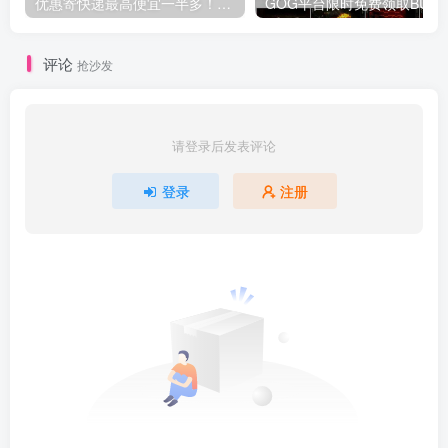
优惠寄快递最高便宜一半多！白鸽惠递
G
评论
抢沙发
请登录后发表评论
登录
注册