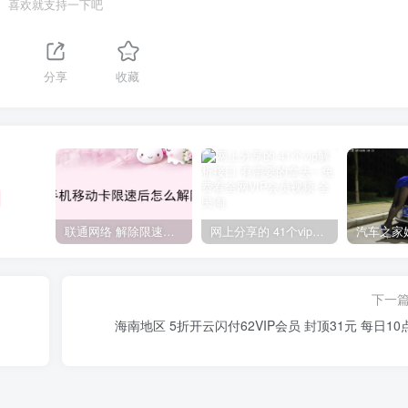
喜欢就支持一下吧
分享
收藏
联通网络 解除限速方法参考！畅享、畅玩、老白干等及其它地区自测了
网上分享的 41个vip解析接口 有需要的拿去~ 免费看全网VIP会员视频
下一
海南地区 5折开云闪付62VIP会员 封顶31元 每日10