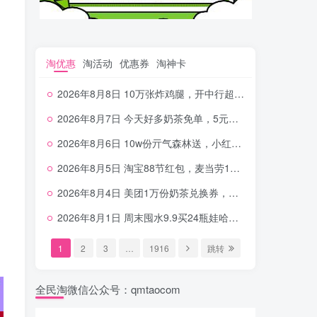
淘优惠
淘活动
优惠券
淘神卡
2026年8月8日 10万张炸鸡腿，开中行超给利，美团奶茶0.01，加油券，千问1.8~18.8体验金等
2026年8月7日 今天好多奶茶免单，5元农行省钱卡，京东抢0.01沪上，邮储5.88元等
2026年8月6日 10w份亓气森林送，小红书12元无门槛，中行电费30-10，0元柠檬水+0撸汉堡等
2026年8月5日 淘宝88节红包，麦当劳150万份柠檬水，三万份瑞幸免单，霸王9万份0.01券等
2026年8月4日 美团1万份奶茶兑换券，农行5E卡，中行支付超给利，美团领18个冰激凌，小米每天领2-6元等等
2026年8月1日 周末囤水9.9买24瓶娃哈哈，建行100元京东券，移动5元话费，麦当劳甜筒，交行立减金等
1
2
3
…
1916
跳转
全民淘微信公众号：qmtaocom