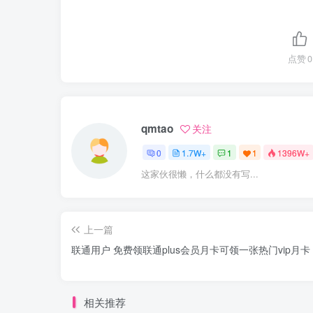
点赞
0
qmtao
关注
0
1.7W+
1
1
1396W+
这家伙很懒，什么都没有写...
上一篇
联通用户 免费领联通plus会员月卡可领一张热门vip月卡
相关推荐