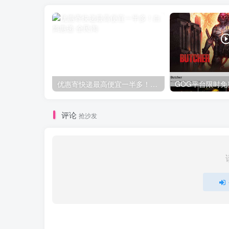
优惠寄快递最高便宜一半多！白鸽惠递
评论
抢沙发