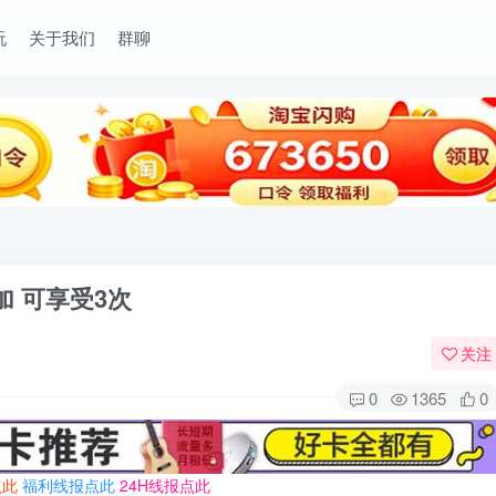
玩
关于我们
群聊
加 可享受3次
关注
0
1365
0
点此
福利线报点此
24H线报点此