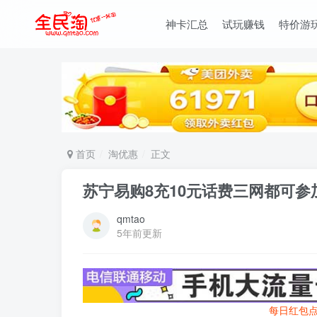
神卡汇总
试玩赚钱
特价游
首页
淘优惠
正文
苏宁易购8充10元话费三网都可参
qmtao
5年前更新
每日红包