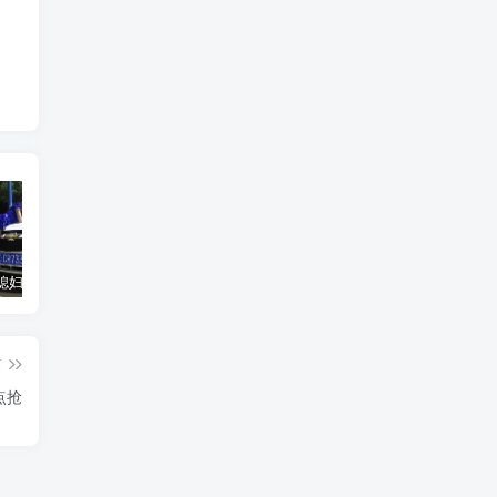
汽车之家媳妇当车模，四年大汇总，500多张媳妇图
优惠寄快递最高便宜一半多！白鸽惠递
GOG平台限时免费领取BUTCHER（屠夫）
篇
点抢