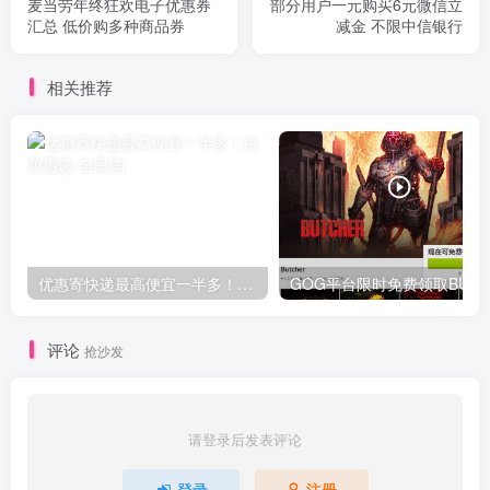
麦当劳年终狂欢电子优惠券
部分用户一元购买6元微信立
汇总 低价购多种商品券
减金 不限中信银行
相关推荐
优惠寄快递最高便宜一半多！白鸽惠递
G
评论
抢沙发
请登录后发表评论
登录
注册