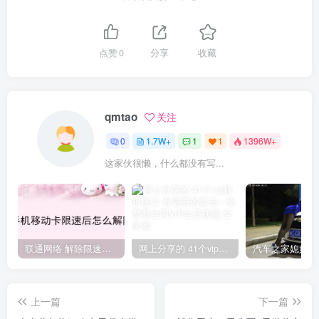
点赞
0
分享
收藏
qmtao
关注
0
1.7W+
1
1
1396W+
这家伙很懒，什么都没有写...
联通网络 解除限速方法参考！畅享、畅玩、老白干等及其它地区自测了
网上分享的 41个vip解析接口 有需要的拿去~ 免费看全网VIP会员视频
上一篇
下一篇