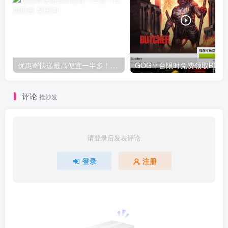
优惠寄快递最高便宜一半多！白鸽惠递
G
评论
抢沙发
请登录后发表评论
登录
注册