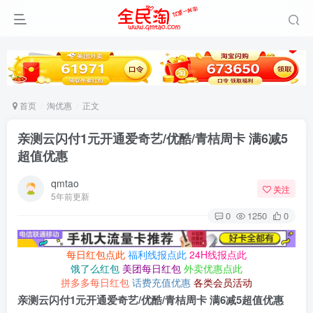
首页
淘优惠
正文
亲测云闪付1元开通爱奇艺/优酷/青桔周卡 满6减5
超值优惠
qmtao
关注
5年前更新
0
1250
0
每日红包点此
福利线报点此
24H线报点此
饿了么红包
美团每日红包
外卖优惠点此
拼多多每日红包
话费充值优惠
各类会员活动
亲测云闪付1元开通爱奇艺/优酷/青桔周卡 满6减5超值优惠