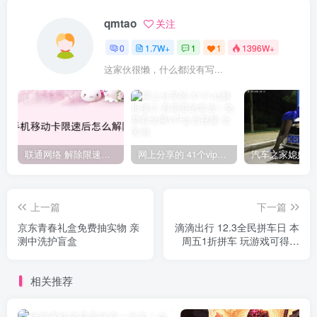
qmtao
关注
0
1.7W+
1
1
1396W+
这家伙很懒，什么都没有写...
联通网络 解除限速方法参考！畅享、畅玩、老白干等及其它地区自测了
网上分享的 41个vip解析接口 有需要的拿去~ 免费看全网VIP会员视频
上一篇
下一篇
京东青春礼盒免费抽实物 亲
滴滴出行 12.3全民拼车日 本
测中洗护盲盒
周五1折拼车 玩游戏可得更
多打车券
相关推荐