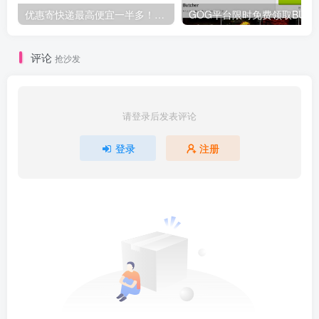
优惠寄快递最高便宜一半多！白鸽惠递
G
评论
抢沙发
请登录后发表评论
登录
注册