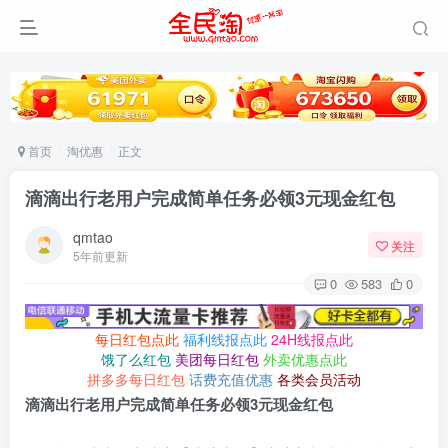
首页
淘优惠
正文
滴滴出行老用户完成简单任务必领3元现金红包
qmtao
关注
5年前更新
0
583
0
每日红包点此
福利线报点此
24H线报点此
饿了么红包
美团每日红包
外卖优惠点此
拼多多每日红包
话费充值优惠
各类会员活动
滴滴出行老用户完成简单任务必领3元现金红包