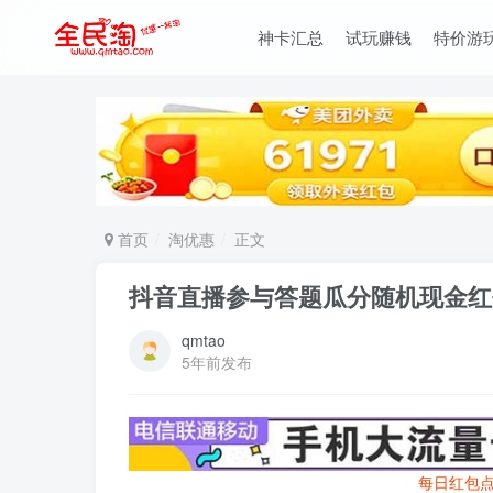
神卡汇总
试玩赚钱
特价游
首页
淘优惠
正文
抖音直播参与答题瓜分随机现金红
qmtao
5年前发布
每日红包