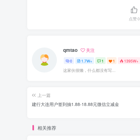
点赞
0
qmtao
关注
0
1.7W+
1
1
1395W+
这家伙很懒，什么都没有写...
上一篇
建行大连用户签到抽1.88-18.88元微信立减金
相关推荐