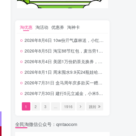
淘优惠
淘活动
优惠券
淘神卡
2026年8月6日 10w份亓气森林送，小红书12元无门槛，中行电费30-10，0元柠檬水+0撸汉堡等
2026年8月5日 淘宝88节红包，麦当劳150万份柠檬水，三万份瑞幸免单，霸王9万份0.01券等
2026年8月4日 美团1万份奶茶兑换券，农行5E卡，中行支付超给利，美团领18个冰激凌，小米每天领2-6元等等
2026年8月1日 周末囤水9.9买24瓶娃哈哈，建行100元京东券，移动5元话费，麦当劳甜筒，交行立减金等
2026年7月31日 盒马周年庆多款买一赠一，饿了么拆红包，建行30立减金，农行领10元刷卡金等
2026年7月30日 建行5元立减金，小米5元，抢2500份爷爷不泡茶，闪购20-20，3元吃瑞幸咖啡等
1
2
3
…
1916
跳转
全民淘微信公众号：qmtaocom