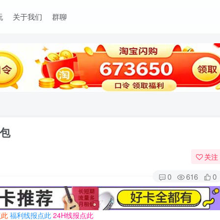
玩
关于我们
群聊
包
关注
0
616
0
点此
福利线报点此
24H线报点此