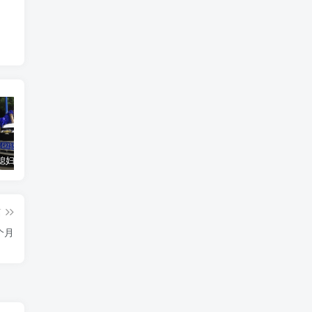
汽车之家媳妇当车模，四年大汇总，500多张媳妇图
优惠寄快递最高便宜一半多！白鸽惠递
GOG平台限时免费领取BUTCHER（屠夫）
篇
个月