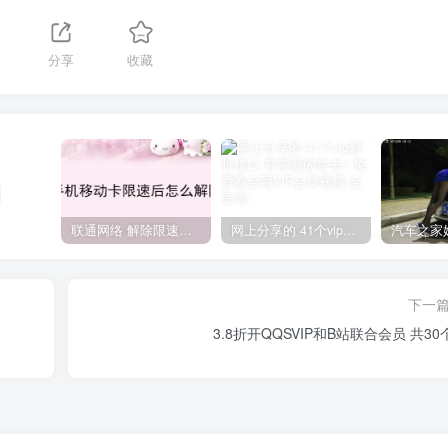
分享
收藏
联通网络 解除限速方法参考！畅享、畅玩、老白干等及其它地区自测了
网上分享的 41个vip解析接口 有需要的拿去~ 免费看全网VIP会员视频
下一
3.8折开QQSVIP和B站联合会员 共30