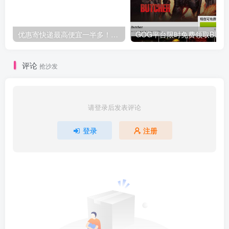
优惠寄快递最高便宜一半多！白鸽惠递
G
评论
抢沙发
请登录后发表评论
登录
注册