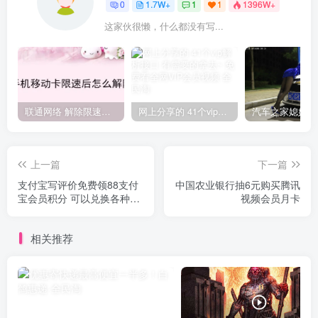
0
1.7W+
1
1
1396W+
这家伙很懒，什么都没有写...
联通网络 解除限速方法参考！畅享、畅玩、老白干等及其它地区自测了
网上分享的 41个vip解析接口 有需要的拿去~ 免费看全网VIP会员视频
上一篇
下一篇
支付宝写评价免费领88支付
中国农业银行抽6元购买腾讯
宝会员积分 可以兑换各种东
视频会员月卡
西
相关推荐