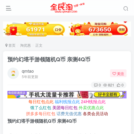
首页
淘优惠
正文
预约幻塔手游领随机Q币 亲测4Q币
qmtao
关注
5年前更新
0
821
0
每日红包点此
福利线报点此
24H线报点此
饿了么红包
美团每日红包
外卖优惠点此
拼多多每日红包
话费充值优惠
各类会员活动
预约幻塔手游领随机Q币 亲测4Q币