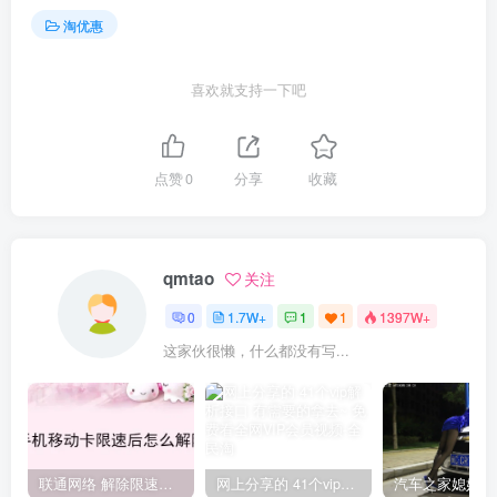
淘优惠
喜欢就支持一下吧
点赞
0
分享
收藏
qmtao
关注
0
1.7W+
1
1
1397W+
这家伙很懒，什么都没有写...
联通网络 解除限速方法参考！畅享、畅玩、老白干等及其它地区自测了
网上分享的 41个vip解析接口 有需要的拿去~ 免费看全网VIP会员视频