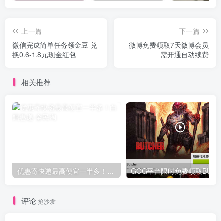
上一篇
下一篇
微信完成简单任务领金豆 兑
微博免费领取7天微博会员
换0.6-1.8元现金红包
需开通自动续费
相关推荐
优惠寄快递最高便宜一半多！白鸽惠递
G
评论
抢沙发