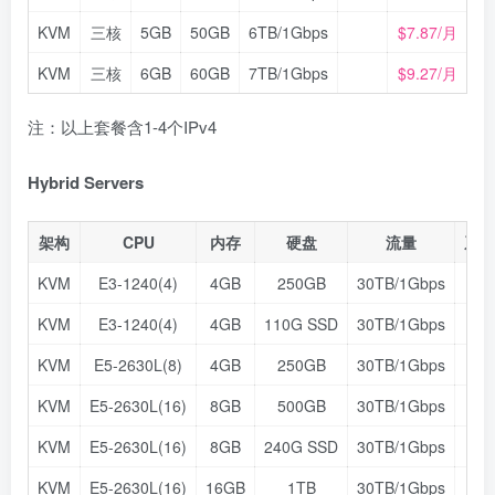
KVM
三核
5GB
50GB
6TB/1Gbps
$7.87/月
KVM
三核
6GB
60GB
7TB/1Gbps
$9.27/月
注：以上套餐含1-4个IPv4
Hybrid Servers
架构
CPU
内存
硬盘
流量
系统
KVM
E3-1240(4)
4GB
250GB
30TB/1Gbps
KVM
E3-1240(4)
4GB
110G SSD
30TB/1Gbps
KVM
E5-2630L(8)
4GB
250GB
30TB/1Gbps
KVM
E5-2630L(16)
8GB
500GB
30TB/1Gbps
KVM
E5-2630L(16)
8GB
240G SSD
30TB/1Gbps
KVM
E5-2630L(16)
16GB
1TB
30TB/1Gbps