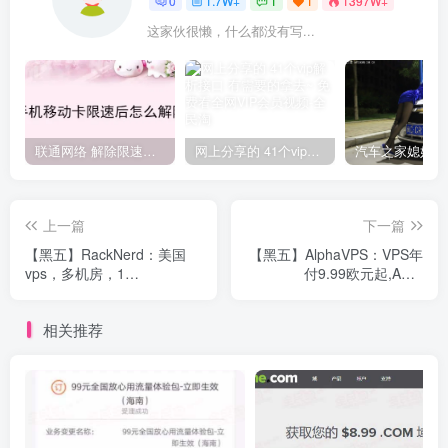
0
1.7W+
1
1
1397W+
这家伙很懒，什么都没有写...
联通网络 解除限速方法参考！畅享、畅玩、老白干等及其它地区自测了
网上分享的 41个vip解析接口 有需要的拿去~ 免费看全网VIP会员视频
上一篇
下一篇
【黑五】RackNerd：美国
【黑五】AlphaVPS：VPS年
vps，多机房，1
付9.99欧元起,AMD
核/768M/12G SSD/1T流
EYPC+NVMe系列€18.99/年
量/1Gbps端口，年付$10.88
起,洛杉矶/保加利亚机房可选
相关推荐
起