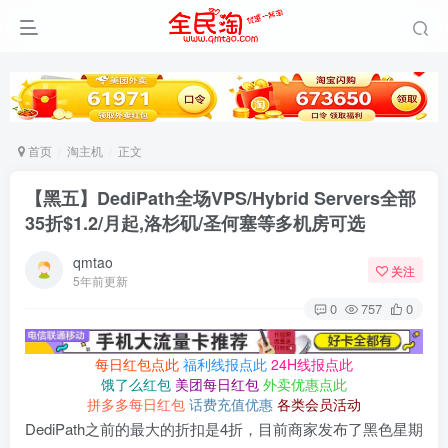
首页
淘主机
正文
【黑五】DediPath全场VPS/Hybrid Servers全部
35折$1.2/月起,洛杉矶/圣何塞等多机房可选
qmtao
关注
5年前更新
0
757
0
每日红包点此
福利线报点此
24H线报点此
饿了么红包
美团每日红包
外卖优惠点此
拼多多每日红包
话费充值优惠
各类会员活动
DediPath之前的最大的折扣是4折，目前商家发布了黑色星期