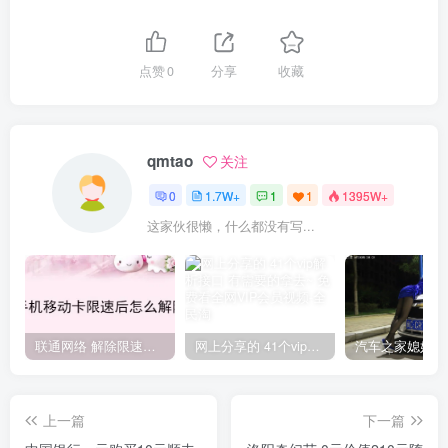
点赞
0
分享
收藏
qmtao
关注
0
1.7W+
1
1
1395W+
这家伙很懒，什么都没有写...
联通网络 解除限速方法参考！畅享、畅玩、老白干等及其它地区自测了
网上分享的 41个vip解析接口 有需要的拿去~ 免费看全网VIP会员视频
上一篇
下一篇