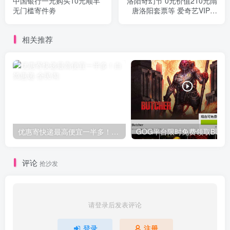
中国银行一元购买10元顺丰
洛阳奇幻节 0元价值210元隋
无门槛寄件劵
唐洛阳套票等 爱奇艺VIP即
可参与
相关推荐
优惠寄快递最高便宜一半多！白鸽惠递
G
评论
抢沙发
请登录后发表评论
登录
注册