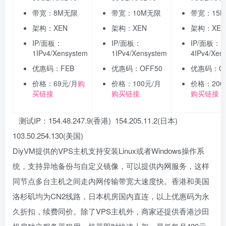
带宽：8M无限
带宽：10M无限
带宽：15
架构：XEN
架构：XEN
架构：XEN
IP/面板：
IP/面板：
IP/面板：
1IPv4/Xensystem
1IPv4/Xensystem
4IPv4/Xen
优惠码：FEB
优惠码：OFF50
优惠码：OF
价格：69元/月
购
价格：100元/月
价格：200
买链接
购买链接
购买链接
测试IP：154.48.247.9(香港) 154.205.11.2(日本)
103.50.254.130(美国)
DiyVM提供的VPS主机支持安装Linux或者Windows操作系
统，支持异地备份与自定义镜像，可以提供内网服务，这样
同节点多台主机之间走内网传输带宽大速度快。香港和美国
洛杉矶均为CN2线路，日本机房国内直连，以上优惠码为永
久折扣，续费同价。除了VPS主机外，商家还提供香港沙田