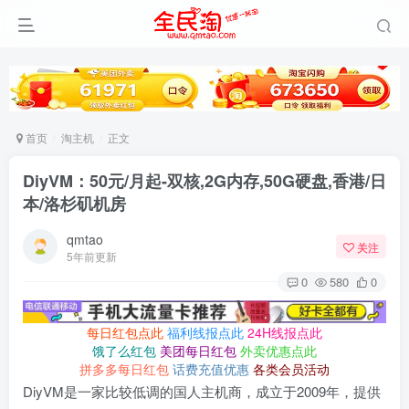
首页
淘主机
正文
DiyVM：50元/月起-双核,2G内存,50G硬盘,香港/日
本/洛杉矶机房
qmtao
关注
5年前更新
0
580
0
每日红包点此
福利线报点此
24H线报点此
饿了么红包
美团每日红包
外卖优惠点此
拼多多每日红包
话费充值优惠
各类会员活动
DiyVM是一家比较低调的国人主机商，成立于2009年，提供