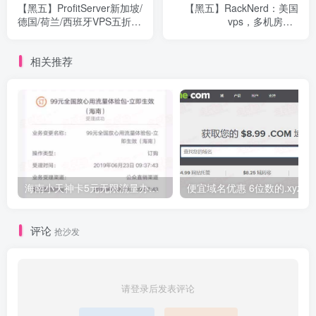
【黑五】ProfitServer新加坡/
【黑五】RackNerd：美国
德国/荷兰/西班牙VPS五折,
vps，多机房，1
不限流量KVM月付2.88美元
核/768M/12G SSD/1T流
起
量/1Gbps端口，年付$10.88
相关推荐
起
海南小天神卡5元无限流量办理的方法，5元流量不限量自行车来了
便宜域名优惠 6位数的.xyz
评论
抢沙发
请登录后发表评论