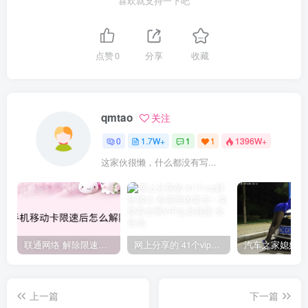
喜欢就支持一下吧
点赞
0
分享
收藏
qmtao
关注
0
1.7W+
1
1
1396W+
这家伙很懒，什么都没有写...
联通网络 解除限速方法参考！畅享、畅玩、老白干等及其它地区自测了
网上分享的 41个vip解析接口 有需要的拿去~ 免费看全网VIP会员视频
上一篇
下一篇