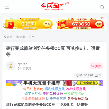
首页
淘优惠
正文
建行完成简单浏览任务领CC豆 可兑换E卡、话费
等
qmtao
关注
5年前更新
0
826
0
每日红包点此
福利线报点此
24H线报点此
饿了么红包
美团每日红包
外卖优惠点此
拼多多每日红包
话费充值优惠
各类会员活动
建行完成简单浏览任务领CC豆 可兑换E卡、话费等