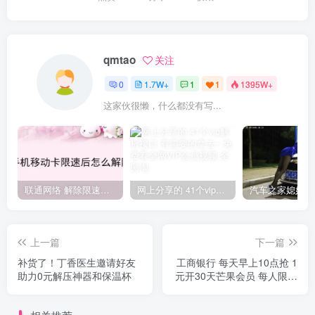
qmtao
关注
0
1.7W+
1
1
1395W+
这家伙很懒，什么都没有写...
联通网络 解除限速方法参考！畅享、畅玩、老白干等及其它地区自测了
网上分享的 41个vip解析接口 有需要的拿去~ 免费看全网VIP会员视频
上一篇
下一篇
补货了！丁香医生邀请好友
工商银行 每天早上10点抢 1
助力0元解压神器和保温杯
元开30天芒果会员 每人限购
一次！