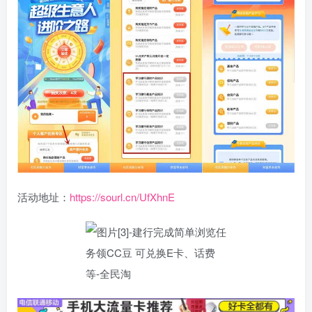
活动地址：
https://sourl.cn/UfXhnE