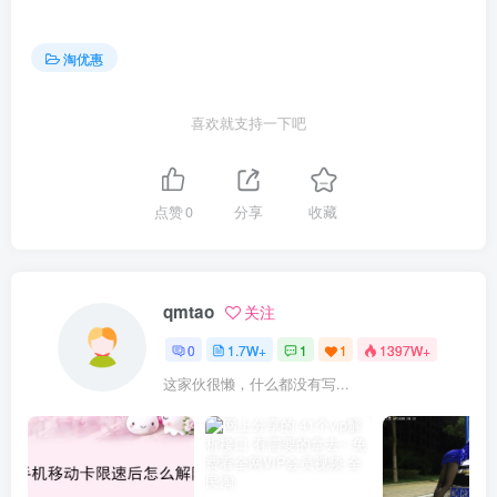
淘优惠
喜欢就支持一下吧
点赞
0
分享
收藏
qmtao
关注
0
1.7W+
1
1
1397W+
这家伙很懒，什么都没有写...