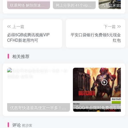
联通网络 解除限速方法参考！畅享、畅玩、老白干等及其它地区自测了
网上分享的 41个vip解析接口 有需要的拿去~ 免费看全网VIP会员视频
上一篇
下一篇
必得5QB或腾讯视频VIP
平安口袋银行免费领5元现金
CFHD新老用均可
红包
相关推荐
优惠寄快递最高便宜一半多！白鸽惠递
G
评论
抢沙发