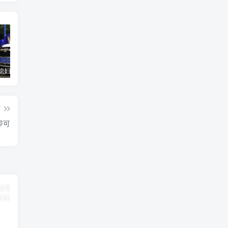
汽车之家媳妇当车模，四年大汇总，500多张媳妇图
优惠寄快递最高便宜一半多！白鸽惠递
GOG平台限时免费领取BUTCHER（屠夫）
篇
即可