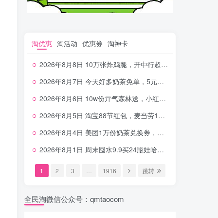
淘优惠
淘活动
优惠券
淘神卡
2026年8月8日 10万张炸鸡腿，开中行超给利，美团奶茶0.01，加油券，千问1.8~18.8体验金等
2026年8月7日 今天好多奶茶免单，5元农行省钱卡，京东抢0.01沪上，邮储5.88元等
2026年8月6日 10w份亓气森林送，小红书12元无门槛，中行电费30-10，0元柠檬水+0撸汉堡等
2026年8月5日 淘宝88节红包，麦当劳150万份柠檬水，三万份瑞幸免单，霸王9万份0.01券等
2026年8月4日 美团1万份奶茶兑换券，农行5E卡，中行支付超给利，美团领18个冰激凌，小米每天领2-6元等等
2026年8月1日 周末囤水9.9买24瓶娃哈哈，建行100元京东券，移动5元话费，麦当劳甜筒，交行立减金等
1
2
3
…
1916
跳转
全民淘微信公众号：qmtaocom