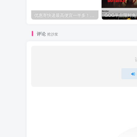
优惠寄快递最高便宜一半多！白鸽惠递
评论
抢沙发