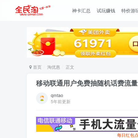
神卡汇总
试玩赚钱
特价游
首页
淘优惠
正文
移动联通用户免费抽随机话费流量
qmtao
5年前更新
每日红包