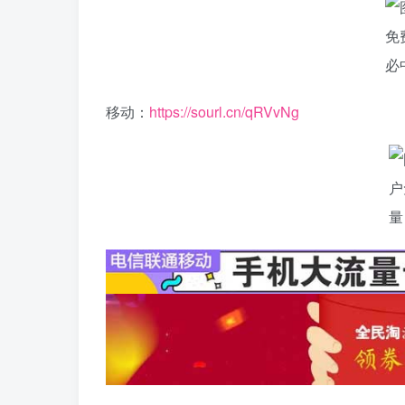
移动：
https://sourl.cn/qRVvNg