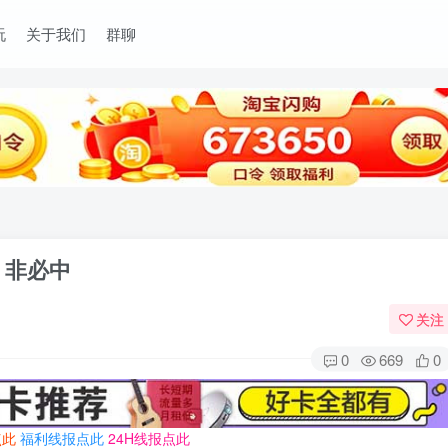
玩
关于我们
群聊
 非必中
关注
0
669
0
点此
福利线报点此
24H线报点此