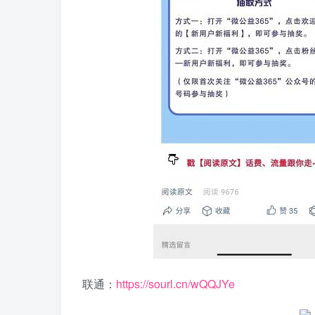
联通：
https://sourl.cn/wQQJYe