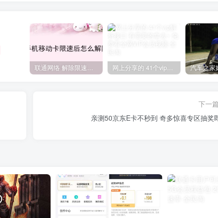
联通网络 解除限速方法参考！畅享、畅玩、老白干等及其它地区自测了
网上分享的 41个vip解析接口 有需要的拿去~ 免费看全网VIP会员视频
下一
亲测50京东E卡不秒到 奇多惊喜专区抽奖