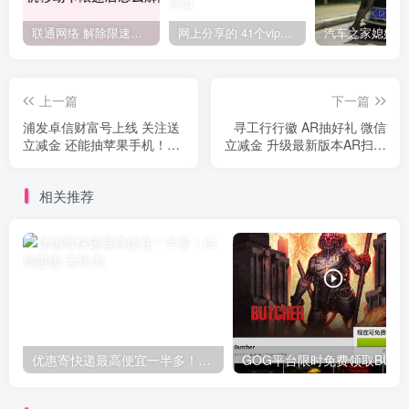
联通网络 解除限速方法参考！畅享、畅玩、老白干等及其它地区自测了
网上分享的 41个vip解析接口 有需要的拿去~ 免费看全网VIP会员视频
上一篇
下一篇
浦发卓信财富号上线 关注送
寻工行行徽 AR抽好礼 微信
立减金 还能抽苹果手机！亲
立减金 升级最新版本AR扫码
测6个微信立减金共7.28元
即可
相关推荐
优惠寄快递最高便宜一半多！白鸽惠递
G