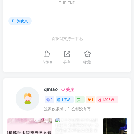
THE END
淘优惠
喜欢就支持一下吧
点赞
0
分享
收藏
qmtao
关注
0
1.7W+
1
1
1395W+
这家伙很懒，什么都没有写...