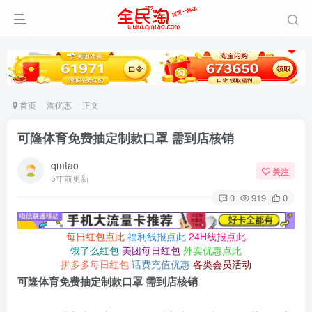
首页
淘优惠
正文
可隆体育免费抽定制款口罩 需到店核销
qmtao
关注
5年前更新
0
919
0
每日红包点此
福利线报点此
24H线报点此
饿了么红包
美团每日红包
外卖优惠点此
拼多多每日红包
话费充值优惠
各类会员活动
可隆体育免费抽定制款口罩 需到店核销