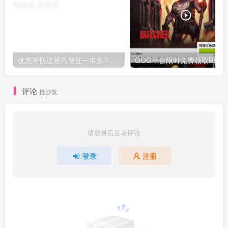
优惠寄快递最高便宜一半多！白鸽惠递
G
评论
抢沙发
请登录后发表评论
登录
注册