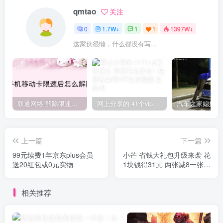
qmtao
关注
0
1.7W+
1
1
1397W+
这家伙很懒，什么都没有写...
联通网络 解除限速方法参考！畅享、畅玩、老白干等及其它地区自测了
网上分享的 41个vip解析接口 有需要的拿去~ 免费看全网VIP会员视频
上一篇
下一篇
99元续费1年京东plus会员
小芒 省钱大礼包升级来袭 花
送20红包或0元实物
1块钱得31元 两张减8一张减
15
相关推荐