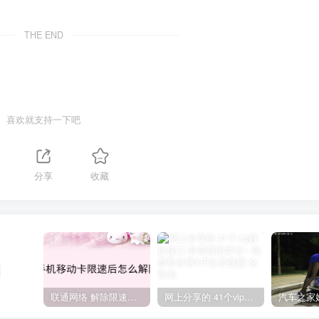
THE END
喜欢就支持一下吧
分享
收藏
联通网络 解除限速方法参考！畅享、畅玩、老白干等及其它地区自测了
网上分享的 41个vip解析接口 有需要的拿去~ 免费看全网VIP会员视频