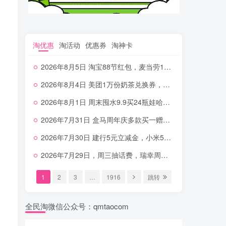
淘优惠
淘活动
优惠券
淘神卡
2026年8月5日 淘宝88节红包，麦当劳150万份柠檬水，三万份瑞幸免单，霸王9万份0.01券等
2026年8月4日 美团1万份奶茶兑换券，农行5E卡，中行支付超给利，美团领18个冰激凌，小米每天领2-6元等等
2026年8月1日 周末囤水9.9买24瓶娃哈哈，建行100元京东券，移动5元话费，麦当劳甜筒，交行立减金等
2026年7月31日 盒马周年庆多款买一赠一，饿了么拆红包，建行30立减金，农行领10元刷卡金等
2026年7月30日 建行5元立减金，小米5元，抢2500份爷爷不泡茶，闪购20-20，3元吃瑞幸咖啡等
2026年7月29日，周三抽话费，瑞幸周三免单，4.9元瑞幸咖啡，蜜雪兑换券，工行5元立减金等
1
2
3
…
1916
跳转
全民淘微信公众号：qmtaocom