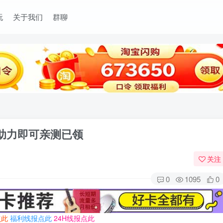
玩
关于我们
群聊
人助力即可亲测已领
关注
0
1095
0
点此
福利线报点此
24H线报点此