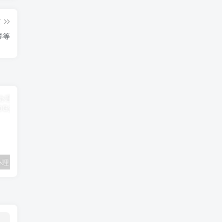
篇
券等
联通卡用户可办理 5G优享9.9元5G会员权益包 20G流量和 享受 5G速率
广东移动 免费领取10G七天流量+免费一年黄金会员（每月5折视听会员、1G流量等）