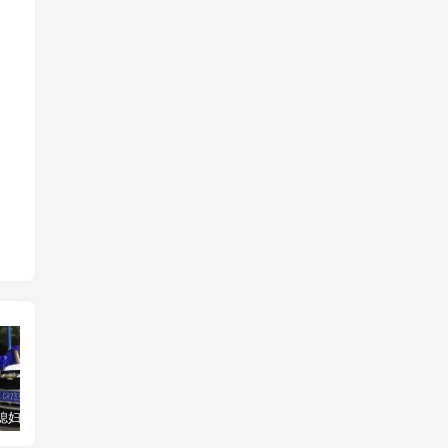
汽车之家媳妇当车模，四年大汇总，500多张媳妇图
优惠寄快递最高便宜一半多！白鸽惠递
GOG平台限时免费领取BUTCHER（屠夫）