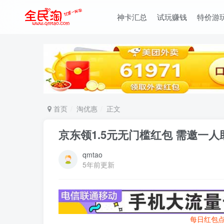
神卡汇总
试玩赚钱
特价游
首页
淘优惠
正文
京东领1.5元无门槛红包 需邀一
qmtao
5年前更新
每日红包