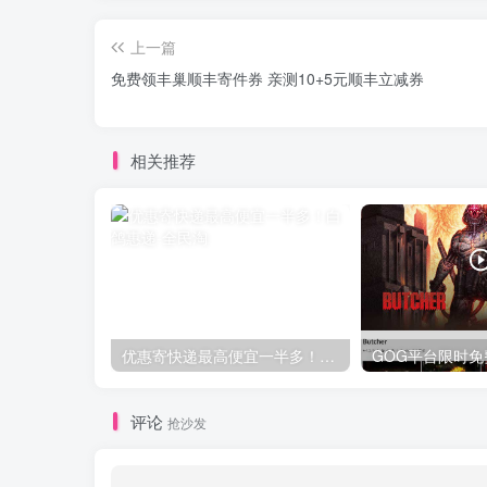
上一篇
免费领丰巢顺丰寄件券 亲测10+5元顺丰立减券
相关推荐
优惠寄快递最高便宜一半多！白鸽惠递
评论
抢沙发