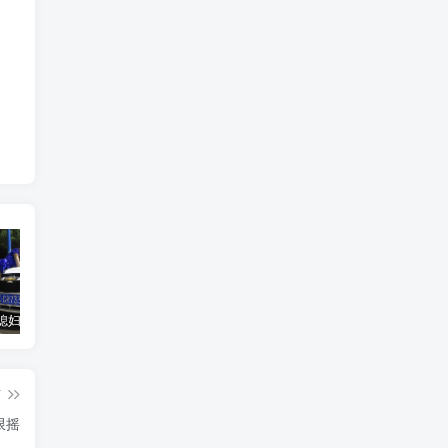
汽车之家媳妇当车模，四年大汇总，500多张媳妇图
优惠寄快递最高便宜一半多！白鸽惠递
GOG平台限时免费领取BUTCHER（屠夫）
篇
限摇