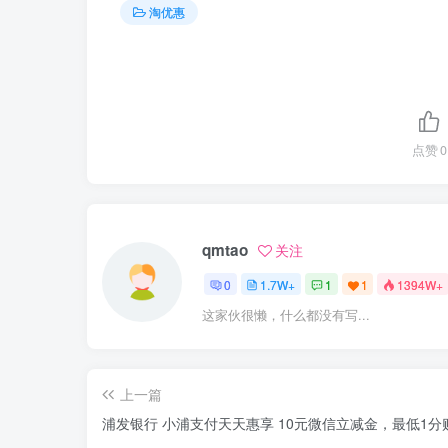
淘优惠
点赞
0
qmtao
关注
0
1.7W+
1
1
1394W+
这家伙很懒，什么都没有写...
上一篇
浦发银行 小浦支付天天惠享 10元微信立减金，最低1分