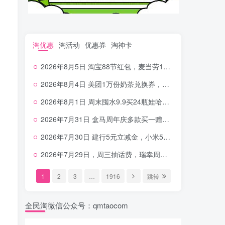
淘优惠
淘活动
优惠券
淘神卡
2026年8月5日 淘宝88节红包，麦当劳150万份柠檬水，三万份瑞幸免单，霸王9万份0.01券等
2026年8月4日 美团1万份奶茶兑换券，农行5E卡，中行支付超给利，美团领18个冰激凌，小米每天领2-6元等等
2026年8月1日 周末囤水9.9买24瓶娃哈哈，建行100元京东券，移动5元话费，麦当劳甜筒，交行立减金等
2026年7月31日 盒马周年庆多款买一赠一，饿了么拆红包，建行30立减金，农行领10元刷卡金等
2026年7月30日 建行5元立减金，小米5元，抢2500份爷爷不泡茶，闪购20-20，3元吃瑞幸咖啡等
2026年7月29日，周三抽话费，瑞幸周三免单，4.9元瑞幸咖啡，蜜雪兑换券，工行5元立减金等
1
2
3
…
1916
跳转
全民淘微信公众号：qmtaocom