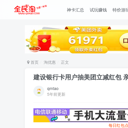
神卡汇总
试玩赚钱
特价游
首页
淘优惠
正文
建设银行卡用户抽美团立减红包 亲测
qmtao
5年前更新
每日红包