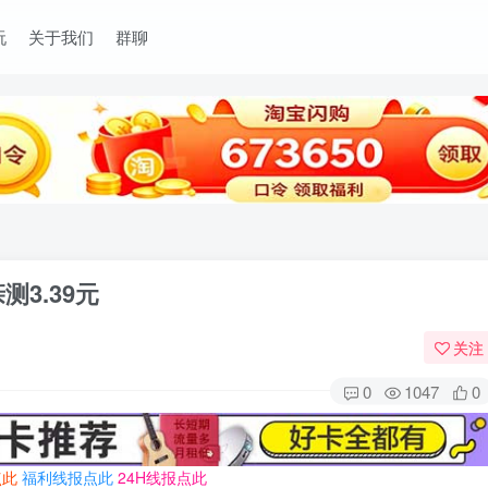
玩
关于我们
群聊
3.39元
关注
0
1047
0
点此
福利线报点此
24H线报点此