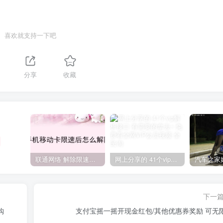
喜欢就支持一下吧
分享
收藏
联通网络 解除限速方法参考！畅享、畅玩、老白干等及其它地区自测了
网上分享的 41个vip解析接口 有需要的拿去~ 免费看全网VIP会员视频
下一
购
支付宝摇一摇开现金红包/其他优惠券奖励 可无