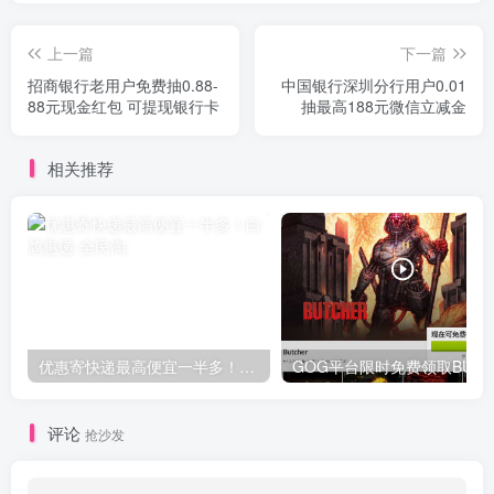
上一篇
下一篇
招商银行老用户免费抽0.88-
中国银行深圳分行用户0.01
88元现金红包 可提现银行卡
抽最高188元微信立减金
相关推荐
优惠寄快递最高便宜一半多！白鸽惠递
G
评论
抢沙发