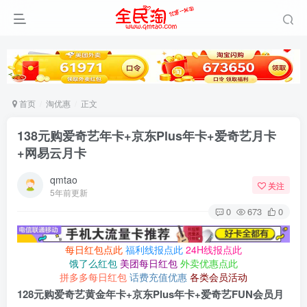
首页
淘优惠
正文
138元购爱奇艺年卡+京东Plus年卡+爱奇艺月卡
+网易云月卡
qmtao
关注
5年前更新
0
673
0
每日红包点此
福利线报点此
24H线报点此
饿了么红包
美团每日红包
外卖优惠点此
拼多多每日红包
话费充值优惠
各类会员活动
128元购爱奇艺黄金年卡+京东Plus年卡+爱奇艺FUN会员月