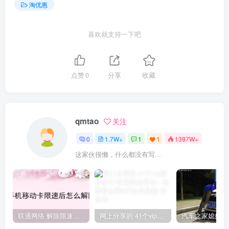
淘优惠
喜欢就支持一下吧
点赞
0
分享
收藏
qmtao
关注
0
1.7W+
1
1
1397W+
这家伙很懒，什么都没有写...
联通网络 解除限速方法参考！畅享、畅玩、老白干等及其它地区自测了
网上分享的 41个vip解析接口 有需要的拿去~ 免费看全网VIP会员视频