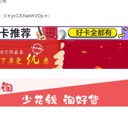
0￥ycCXXwbKVDp￥/