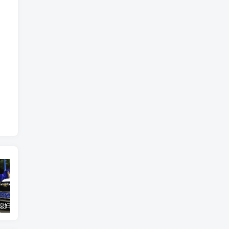
汽车之家媳妇当车模，四年大汇总，500多张媳妇图
优惠寄快递最高便宜一半多！白鸽惠递
GOG平台限时免费领取BUTCHER（屠夫）