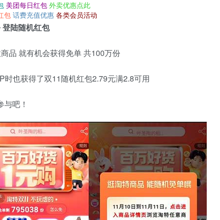
包
美团每日红包
外卖优惠点此
红包
话费充值优惠
各类会员活动
万份 登陆随机红包
任意商品 就有机会获得免单 共100万份
时也获得了双11随机红包2.79元满2.8可用
参与吧！