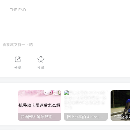
THE END
喜欢就支持一下吧
分享
收藏
联通网络 解除限速方法参考！畅享、畅玩、老白干等及其它地区自测了
网上分享的 41个vip解析接口 有需要的拿去~ 免费看全网VIP会员视频