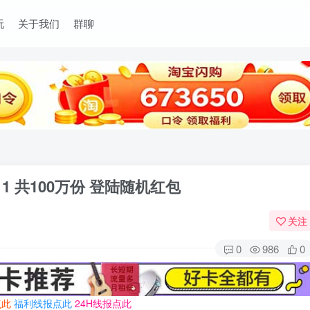
玩
关于我们
群聊
11 共100万份 登陆随机红包
关注
0
986
0
点此
福利线报点此
24H线报点此