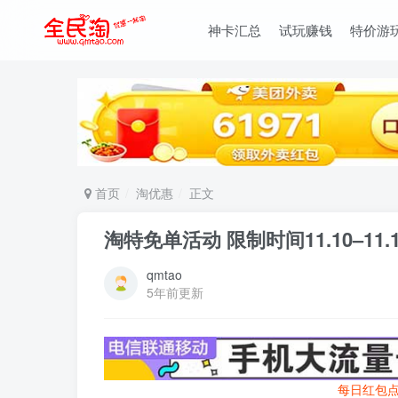
神卡汇总
试玩赚钱
特价游
首页
淘优惠
正文
淘特免单活动 限制时间11.10–11.
qmtao
5年前更新
每日红包