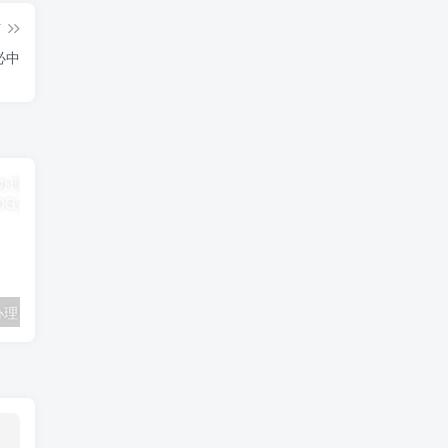
篇
必中
联通卡用户可办理 5G优享9.9元5G会员权益包 20G流量和 享受 5G速率
广东移动 免费领取10G七天流量+免费一年黄金会员（每月5折视听会员、1G流量等）