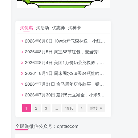
淘优惠
淘活动
优惠券
淘神卡
2026年8月6日 10w份亓气森林送，小红书12元无门槛，中行电费30-10，0元柠檬水+0撸汉堡等
2026年8月5日 淘宝88节红包，麦当劳150万份柠檬水，三万份瑞幸免单，霸王9万份0.01券等
2026年8月4日 美团1万份奶茶兑换券，农行5E卡，中行支付超给利，美团领18个冰激凌，小米每天领2-6元等等
2026年8月1日 周末囤水9.9买24瓶娃哈哈，建行100元京东券，移动5元话费，麦当劳甜筒，交行立减金等
2026年7月31日 盒马周年庆多款买一赠一，饿了么拆红包，建行30立减金，农行领10元刷卡金等
2026年7月30日 建行5元立减金，小米5元，抢2500份爷爷不泡茶，闪购20-20，3元吃瑞幸咖啡等
1
2
3
…
1916
跳转
全民淘微信公众号：qmtaocom