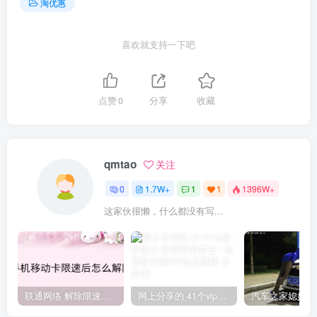
淘优惠
喜欢就支持一下吧
点赞
0
分享
收藏
qmtao
关注
0
1.7W+
1
1
1396W+
这家伙很懒，什么都没有写...
联通网络 解除限速方法参考！畅享、畅玩、老白干等及其它地区自测了
网上分享的 41个vip解析接口 有需要的拿去~ 免费看全网VIP会员视频