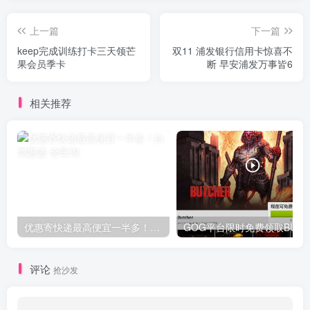
上一篇
下一篇
keep完成训练打卡三天领芒
双11 浦发银行信用卡惊喜不
果会员季卡
断 早安浦发万事皆6
相关推荐
优惠寄快递最高便宜一半多！白鸽惠递
G
评论
抢沙发