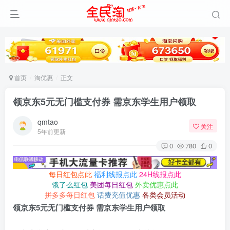
首页
淘优惠
正文
领京东5元无门槛支付券 需京东学生用户领取
qmtao
关注
5年前更新
0
780
0
每日红包点此
福利线报点此
24H线报点此
饿了么红包
美团每日红包
外卖优惠点此
拼多多每日红包
话费充值优惠
各类会员活动
领京东5元无门槛支付券 需京东学生用户领取